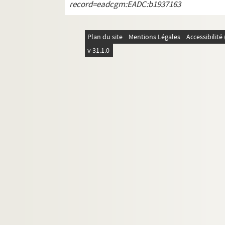
record=eadcgm:EADC:b1937163
Plan du site
Mentions Légales
Accessibilit
v 31.1.0