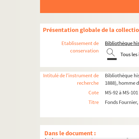
Fol. 21. « Plaidoyer pour les laboureurs c
Fol. 31. « Voicy l'histoire véritable de l
Fol. 41. « La défense des outrages faites 
Présentation globale de la collecti
Fol. 74. « Lettre sur la vie miraculeuse d'u
Fol. 102. « La rencontre de Brier en l'au
Etablissement de
Bibliothèque his
Fol. 108. « Le repentir du sieur de Vatha
conservation
Tous les
Fol. 126. « La deffence du prince des Sot
Fol. 150. « Le miaou ou ... harangue miau
Intitulé de l'instrument de
Bibliothèque his
Fol. 162. « Examen sur l'inconnue et nouvel
recherche
1888), homme de
Fol. 172. « La prognostication ... compo
Cote
MS-92 à MS-101 
Fol. 182. « La guerre de Charon et Misoqu
Titre
Fonds Fournier,
lle
Fol. 190. « Lettres de Fléchier à M
de La
Fol. 198. « Consolation aux dames sur l
Fol. 205. « Le tableau à deux faces de la
Dans le document :
Fol. 213. « La façon de ... semer la graine