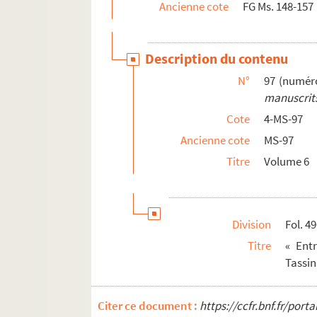
Ancienne cote
FG Ms. 148-157
Description du contenu
N°
97 (numér
manuscrits
Cote
4-MS-97
Ancienne cote
MS-97
Titre
Volume 6
Division
Fol. 4
Titre
« Entr
Tassin
Citer ce document :
https://ccfr.bnf.fr/por