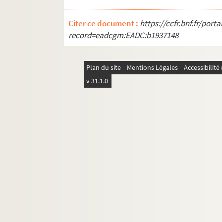
Citer ce document :
https://ccfr.bnf.fr/por
record=eadcgm:EADC:b1937148
Plan du site
Mentions Légales
Accessibilit
v 31.1.0