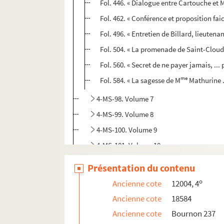
Fol. 446. « Dialogue entre Cartouche et M
Fol. 462. « Conférence et proposition faict
Fol. 496. « Entretien de Billard, lieuten
Fol. 504. « La promenade de Saint-Cloud.
Fol. 560. « Secret de ne payer jamais, ..
me
Fol. 584. « La sagesse de M
Mathurine ..
4-MS-98. Volume 7
4-MS-99. Volume 8
4-MS-100. Volume 9
4-MS-101. Volume 10
Édouard Fournier. Notes et carnets
Présentation du contenu
o
Ancienne cote
12004, 4
Ancienne cote
18584
Ancienne cote
Bournon 237