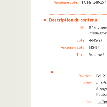
Ancienne cote
FG Ms. 148-157
Description du contenu
N°
97 (numér
manuscrits
Cote
4-MS-97
Ancienne cote
MS-97
Titre
Volume 6
Division
Fol. 2
Titre
« La fa
à soye
Pauton
Index
Laffe