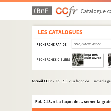
Catalogue co
LES CATALOGUES
RECHERCHE RAPIDE
Recueil de copies de documents dont la plupar
Imprimés
multimédia
RECHERCHES CIBLÉES
4-MS-92. Volume 1
4-MS-93. Volume 2
4-MS-94. Volume 3
Accueil CCFr
Fol. 213. « La façon de ... semer la gr
>
4-MS-95. Volume 4
4-MS-96. Volume 5
4-MS-97. Volume 6