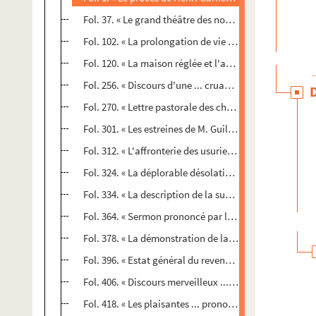
Fol. 37. « Le grand théâtre des nouvellistes, docteurs e
Fol. 102. « La prolongation de vie par le thrésor de la sc
Fol. 120. « La maison réglée et l'art de diriger la maiso
Fol. 256. « Discours d'une ... cruauté commise par ... Ann
Fol. 270. « Lettre pastorale des chants et voix ... enten
Fol. 301. « Les estreines de M. Guillaume ... 1612 »
Fol. 312. « L'affronterie des usuriers ... A Paris, chez 
Fol. 324. « La déplorable désolation ... arrivée au royau
Fol. 334. « La description de la superbe ... entrée faicte
Fol. 364. « Sermon prononcé par le R. P. Zorobabel Espr
e
Fol. 378. « La démonstration de la 4
partie de Rien et 
Fol. 396. « Estat général du revenu du royaume ... 1649
Fol. 406. « Discours merveilleux ... d'une isle qui app
Fol. 418. « Les plaisantes ... pronostications ... pour