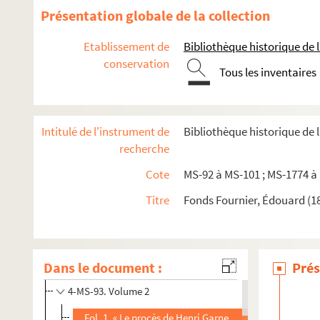
Présentation globale de la collection
Etablissement de
Bibliothèque historique de la
conservation
Tous les inventaires
Intitulé de l'instrument de
Bibliothèque historique de 
recherche
Cote
MS-92 à MS-101 ; MS-1774 à
Titre
Fonds Fournier, Édouard (1
Recueil de copies de documents dont la plupart complètent 
Dans le document :
Prés
4-MS-92. Volume 1
4-MS-93. Volume 2
Fol. 1. « Le procès de Henri Garnet, provincial des Jésui