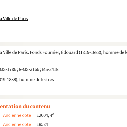
 Ville de Paris
la Ville de Paris. Fonds Fournier, Édouard (1819-1888), homme de l
 MS-1786 ; 8-MS-3166 ; MS-3418
819-1888), homme de lettres
les
Variétés historiques et littéraires
entation du contenu
o
Ancienne cote
12004, 4
Ancienne cote
18584
tes d'Angleterre, exécuté ... en la ville de Londre...