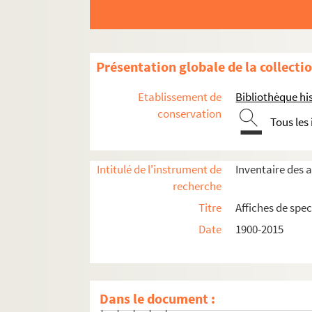
Seine-et-Marne
Yvelines
Présentation globale de la collecti
Essonne
Hauts-de-Seine
Etablissement de
Bibliothèque his
Seine-Saint-Denis
conservation
Tous les
Aubervilliers
Théâtre de la Commune
Intitulé de l'instrument de
Inventaire des a
recherche
Direction Gabriel Garan (1960-198
Titre
Affiches de spec
Direction Alfredo Arias (1985-1990)
Date
1900-2015
Spectacles
4-AFF-005032-(01). Le baron
4-AFF-005032-(02). Bouleva
Dans le document :
4-AFF-005032-(03). Des clow