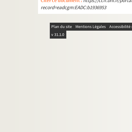
Citer ce document :
https://ccfr.bnf.fr/por
record=eadcgm:EADC:b1936953
Plan du site
Mentions Légales
Accessibilit
v 31.1.0