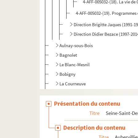
4-AFF-005032-(18). La vie de 
4-AFF-005032-(19). Programmes e
Direction Brigitte Jaques (1991-1
Direction Didier Bezace (1997-201
Aulnay-sous-Bois
Bagnolet
Le Blanc-Mesnil
Bobigny
La Courneuve
Gagny
Présentation du contenu
Les Lilas
Monfermeil
Titre
Seine-Saint-De
Montreuil
Description du contenu
Noisy-le-Grand
Titre
Aubervillie