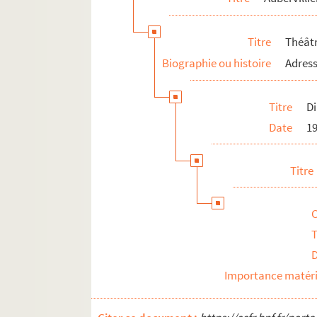
Pantin
Rosny-sous-Bois
Titre
Théât
Saint-Denis
Biographie ou histoire
Adress
Saint-Ouen
Sevran
Titre
Di
Val-de-Marne
Date
1
Val-d'Oise
Titre
T
Importance matéri