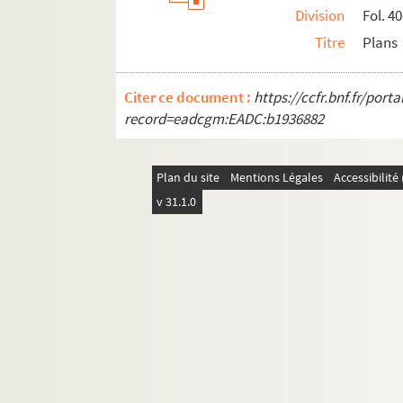
Division
Fol. 40
Titre
Plans
Citer ce document :
https://ccfr.bnf.fr/por
record=eadcgm:EADC:b1936882
Plan du site
Mentions Légales
Accessibilit
v 31.1.0