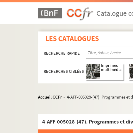
Art et Action
Catalogue co
Bal du Moulin Rouge
La Boule noire
Chapiteau Romanès
LES CATALOGUES
Chez Plumeau
RECHERCHE RAPIDE
La Cigale
Ciné 13 Théâtre. Ciné-Théâtre du Moulin 
Imprimés
multimédia
RECHERCHES CIBLÉES
Cirque Médrano
Cour du Maroc
Le Divan du monde
Accueil CCFr
4-AFF-005028-(47). Programmes et d
>
Dix-Huit Théâtre
Elysée-Montmartre
L'Etoile du Nord
4-AFF-005028-(47). Programmes et div
Ève