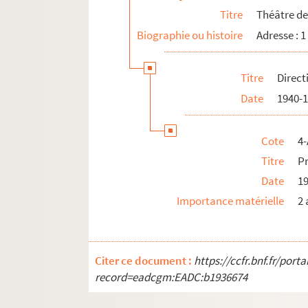
Titre
Théâtre de 
Biographie ou histoire
Adresse : 1
Titre
Direct
Date
1940-
Cote
4-
Titre
P
Date
1
Importance matérielle
2 
Citer ce document :
https://ccfr.bnf.fr/por
record=eadcgm:EADC:b1936674