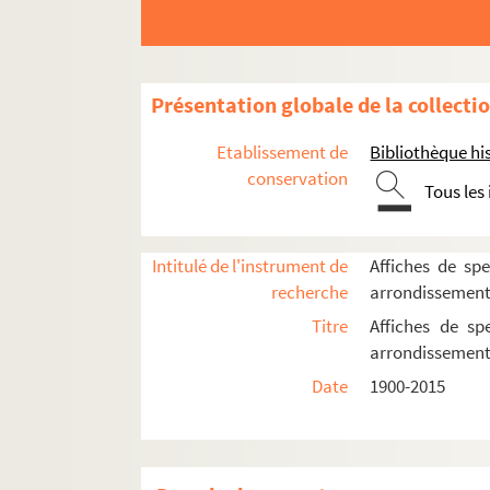
Le Funambule
Le Grand Parquet
L'Hippodrome
Présentation globale de la collecti
Historial de Montmartre
Etablissement de
Bibliothèque his
Au Lapin agile
conservation
Lavoir moderne parisien
Tous les
Manufacture des Abbesses
Moulin de la Chanson
Intitulé de l'instrument de
Affiches de spe
Moulin de la Galette
recherche
arrondissemen
Patachon
Titre
Affiches de sp
arrondissemen
La Reine blanche
Date
1900-2015
Sudden théâtre
Théâtre de l'Atalante
Théâtre de l'Atelier