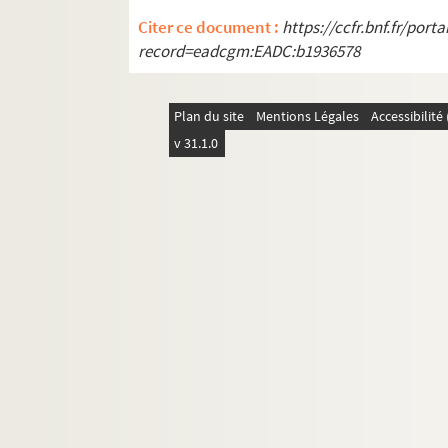
Citer ce document :
https://ccfr.bnf.fr/por
record=eadcgm:EADC:b1936578
Plan du site
Mentions Légales
Accessibilit
v 31.1.0