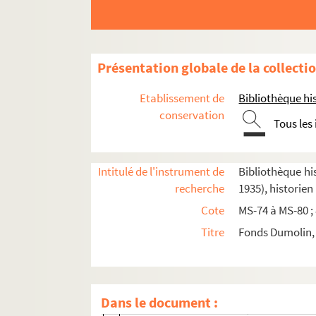
Marquis de Rochegude et Maurice Dumolin.
Albums de dessins anonymes ou signés « M. Du
4-MS-490. Lorraine et divers
Présentation globale de la collecti
4-MS-491. « La doctrine de guerre chez Napoléon
Etablissement de
Bibliothèque his
« Les campagnes de l'Empire »
conservation
Tous les
Topographie parisienne et divers. Textes d'artic
4-MS-494. Volume 1
Intitulé de l'instrument de
Bibliothèque his
4-MS-495. Volume 2
recherche
1935), historien
4-MS-496. Volume 3
Cote
MS-74 à MS-80 ;
4-MS-497. Volume 4
Titre
Fonds Dumolin, 
4-MS-498. Volume 5
Fol. 1. « Les maisons du noviciat des Jac
o
Fol. 24. Rue Saint-Dominique : n
1, hôte
Dans le document :
Fol. 57. Hôtel de Brienne, devenu minist