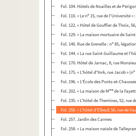
Fol. 104. Hôtels de Noailles et de Périgo
o
Fol. 110. « Le n
15, rue de l'Université » :
Fol. 122. « Hôtel de Gouffier de Thoix, 56
Fol. 129. « La maison mortuaire de Saint
o
Fol. 140. Rue de Grenelle : n
85, légatio
Fol. 144. « La rue Saint-Guillaume et l'h
Fol. 170. Hôtel de Jarnac, 8, rue Monsieu
o
Fol. 175. « L'hôtel d'York, rue Jacob » (n
Fol. 196. « L'École des Ponts-et-Chaussée
me
Fol. 202. « La maison de M
de la Fayett
Fol. 235. « L'hôtel de Themines, 52, rue 
Fol. 250. « L'hôtel d'Elbeuf, 56, rue de Va
Fol. 257. Jardin des Carmes
Fol. 258. « La maison natale de Talleyra