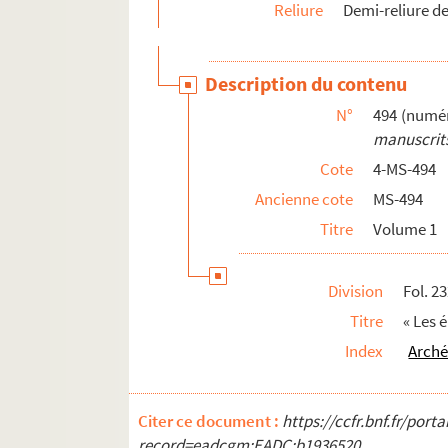
Reliure
Demi-reliure de
Description du contenu
N°
494 (numér
manuscrits
Cote
4-MS-494
Ancienne cote
MS-494
Titre
Volume 1
Division
Fol. 2
Titre
« Les 
Index
Arché
Citer ce document :
https://ccfr.bnf.fr/por
record=eadcgm:EADC:b1936520