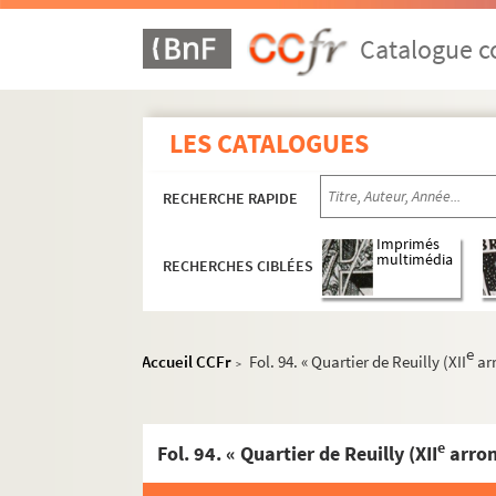
Catalogue co
LES CATALOGUES
RECHERCHE RAPIDE
Imprimés
multimédia
RECHERCHES CIBLÉES
e
Accueil CCFr
Fol. 94. « Quartier de Reuilly (XII
ar
>
e
Fol. 94. « Quartier de Reuilly (XII
arron