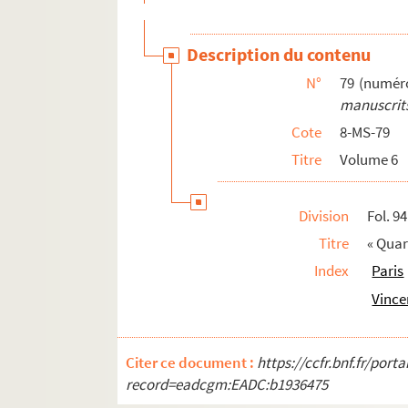
Description du contenu
N°
79 (numér
manuscrits
Cote
8-MS-79
Titre
Volume 6
Division
Fol. 94
Titre
« Quart
Index
Paris
Vince
Citer ce document :
https://ccfr.bnf.fr/por
record=eadcgm:EADC:b1936475