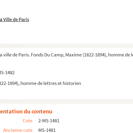
 Ville de Paris
la ville de Paris. Fonds Du Camp, Maxime (1822-1894), homme de le
MS-1482
2-1894), homme de lettres et historien
entation du contenu
Cote
2-MS-1481
e
vie dans la seconde moitié du XIX
siècle."...
Ancienne cote
MS-1481
e
vie dans la seconde moitié du XIX
siècle" ...