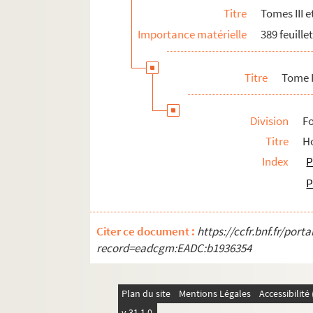
Titre
Tomes III e
Importance matérielle
389 feuille
Titre
Tome 
Division
Fo
Titre
Ho
Index
P
P
Citer ce document :
https://ccfr.bnf.fr/por
record=eadcgm:EADC:b1936354
Plan du site
Mentions Légales
Accessibilit
v 31.1.0