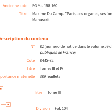
Ancienne cote
FG Ms. 158-160
Titre
Maxime Du Camp. "Paris, ses organes, ses fonc
Manuscrit
Description du contenu
N°
82 (numéro de notice dans le volume 59 
publiques de France
)
Cote
8-MS-82
Titre
Tomes III et IV
portance matérielle
389 feuillets
Titre
Tome III
e
vie dans la seconde moitié du XIX
siècle" ...
is-Philippe qui a eu lieu le 28 juillet 1835
Division
Fol. 104
sur la Commune de 1871