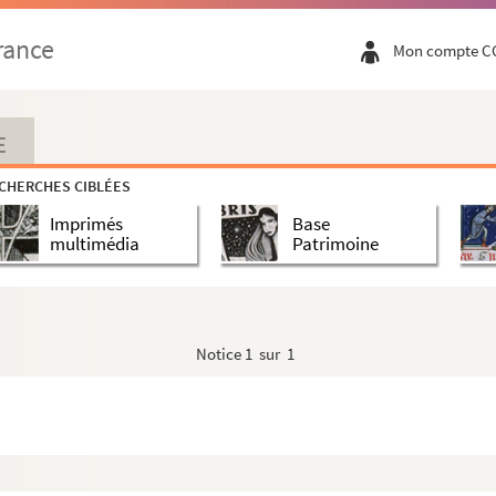
rance
Mon compte C
E
CHERCHES CIBLÉES
Imprimés
Base
multimédia
Patrimoine
Notice
1 sur 1