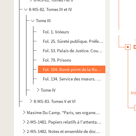
8-MS-82. Tomes III et IV
Tome III
Fol. 1. Voleurs
Fol. 25. Sûreté publique. Préfecture de police
Fol. 53. Palais de Justice. Cour d'assises
Fol. 79. Prisons
Fol. 104. Rond-point de la Roquette. Guillotine
Fol. 134. Service des mœurs. Prostitution
Tome IV
Im
8-MS-83. Tomes V et VI
Maxime Du Camp. "Paris, ses organes, ses fonctions et sa 
2-MS-1481. Papiers relatifs à l'attentat de Fieschi contre Lou
2-MS-1482. Notes et ensemble de documents sur Paris et 