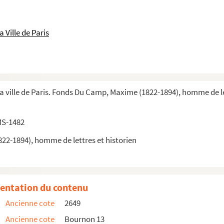
 Ville de Paris
la ville de Paris. Fonds Du Camp, Maxime (1822-1894), homme de le
MS-1482
2-1894), homme de lettres et historien
entation du contenu
Ancienne cote
2649
e
 dans la seconde moitié du XIX
siècle."...
Ancienne cote
Bournon 13