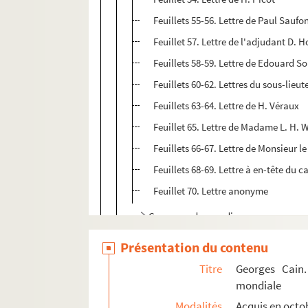
Feuillets 55-56. Lettre de Paul Saufo
Feuillet 57. Lettre de l'adjudant D. 
Feuillets 58-59. Lettre de Edouard S
Feuillets 60-62. Lettres du sous-lieu
Feuillets 63-64. Lettre de H. Véraux
Feuillet 65. Lettre de Madame L. H. 
Feuillets 66-67. Lettre de Monsieur l
Feuillets 68-69. Lettre à en-tête du c
Feuillet 70. Lettre anonyme
Correspondances diverses
4-MS-FG-00311. Documents divers
Présentation du contenu
Titre
Georges Cain.
mondiale
Modalités
Acquis en octo