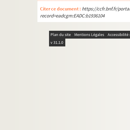
Citer ce document :
https://ccfr.bnf.fr/por
record=eadcgm:EADC:b1936104
Plan du site
Mentions Légales
Accessibilit
v 31.1.0