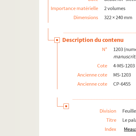
Importance matérielle
2 volumes
Dimensions
322 × 240 mm
Description du contenu
N°
1203 (numé
manuscrits
Cote
4-MS-1203
Ancienne cote
MS-1203
Ancienne cote
CP-6455
Division
Feuill
Titre
Le pal
Index
Meaux