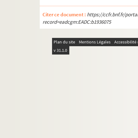
Citer ce document :
https://ccfr.bnf.fr/por
record=eadcgm:EADC:b1936075
Plan du site
Mentions Légales
Accessibilit
v 31.1.0