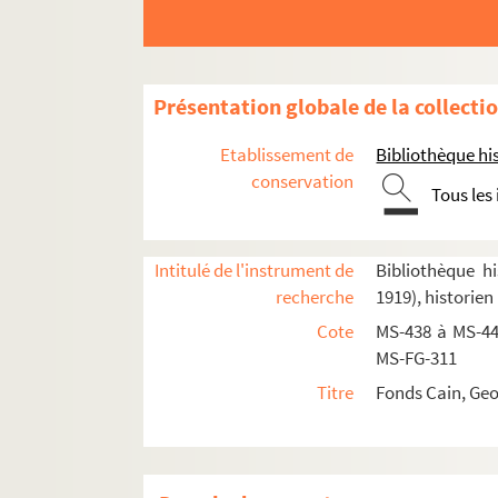
Présentation globale de la collecti
Etablissement de
Bibliothèque his
conservation
Tous les
Georges Cain. "Promenades à travers Paris"
Exemplaires imprimés des ouvrages de Georges 
Intitulé de l'instrument de
Bibliothèque hi
recherche
1919), historien
8-MS-1197. "Coins de Paris". 1903-1904
Cote
MS-438 à MS-44
4-MS-1198. Documents relatifs au musée Carn
MS-FG-311
2-MS-1199. Documents relatifs à Georges Cain, m
Titre
Fonds Cain, Geo
Articles de Georges Cain publiés dans "Le Figar
Georges Cain. Environs de Paris : textes manusc
4-MS-1202. Volume 1