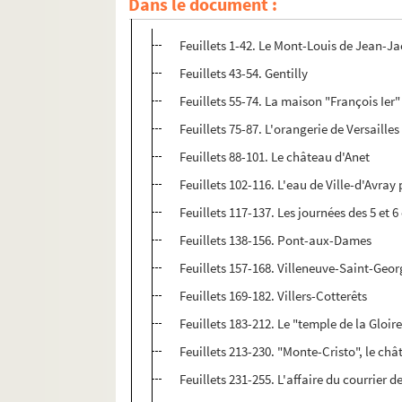
Dans le document :
4-MS-1203. Volume 2
Feuillets 1-42. Le Mont-Louis de Jean
Feuillets 43-54. Gentilly
Feuillets 55-74. La maison "François Ier
Feuillets 75-87. L'orangerie de Versailles
Feuillets 88-101. Le château d'Anet
Feuillets 102-116. L'eau de Ville-d'Avray
Feuillets 117-137. Les journées des 5 et 6
Feuillets 138-156. Pont-aux-Dames
Feuillets 157-168. Villeneuve-Saint-Georg
Feuillets 169-182. Villers-Cotterêts
Feuillets 183-212. Le "temple de la Gloir
Feuillets 213-230. "Monte-Cristo", le c
Feuillets 231-255. L'affaire du courrier 