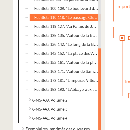
Import
Feuillets 100-109. "Le boulevard du Temple. La place 
Feuillets 110-118. "Le passage Charlemagne. L'hôtel d
Feuillets 119-127. "Au Palais de Justice"
Feuillets 128-135. "Autour de la Bourse. La rue Vivienn
Feuillets 136-142. "Le long de la Bièvre. La ruelle de
Feuillets 143-152. "La place des Vosges"
Feuillets 153-161. "Autour de la place Maubert. La rue 
Feuillets 162-171. "Autour de Saint-Sulpice"
Feuillets 172-181. "L'impasse Villehardouin"
Im
Feuillets 182-190. "L'Abbaye-aux-Bois"
8-MS-439. Volume 2
8-MS-440. Volume 3
8-MS-441. Volume 4
Exemplaires imprimés des ouvrages de Georges Cain, suivis 