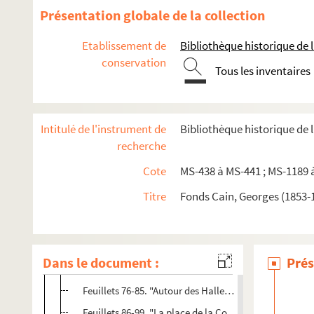
Présentation globale de la collection
Etablissement de
Bibliothèque historique de la
conservation
Georges Cain. "Promenades à travers Paris"
Tous les inventaires
8-MS-438. Volume 1
Feuillets 1-12. "Autour du Panthéon"
Intitulé de l'instrument de
Bibliothèque historique de l
Feuillets 13-20. "Le passage du Commerce. La cour d
recherche
Feuillets 21-30. "Autour de Notre-Dame. La place du P
Cote
MS-438 à MS-441 ; MS-1189 
Feuillets 31-40. "En remontant la Seine. De la place d
Titre
Fonds Cain, Georges (1853-1
Feuillets 41-48. "Autour de Saint-Merri. Les rues Pierre
Feuillets 49-57. "Le Jardin des Plantes"
Feuillets 58-66. "La place de la Bastille. Le bouleva
Dans le document :
Prés
Feuillets 67-75. "La rue des Barres. Saint-Gervais. La 
Feuillets 76-85. "Autour des Halles. La rue Pirouette.
Feuillets 86-99. "La place de la Concorde"