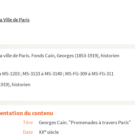
 Ville de Paris
a ville de Paris. Fonds Cain, Georges (1853-1919), historien
e Rouen. L'auberge du Cheval blanc"
arvis. La rue Chanoinesse. La tour Dagobert"
à MS-1203 ; MS-3133 à MS-3140 ; MS-FG-309 à MS-FG-311
e la Concorde à Bercy"
919), historien
-au-Lard, Brise-Miche et Taille-Pain. La rue de Venise. La ru...
rd Beaumarchais"
entation du contenu
rue Grenier-sur-l'Eau. La rue Geoffroy-l'Asnier"
Titre
Georges Cain. "Promenades à travers Paris"
 La rue de la Grande-Truanderie. L'Ange Gabriel"
e
Date
XX
siècle