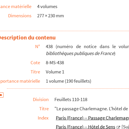
ance matérielle
4 volumes
de la République"
Dimensions
277 × 230 mm
e Sens. La rue Charles V"
e. La section Lepeletier. Le théâtre Feydeau. Le Vaudeville. La ...
Description du contenu
s Gobelins. Le passage Moret. Le Champ de l'Alouette"
N°
438 (numéro de notice dans le vo
bibliothèques publiques de France
)
Maître-Albert. La rue de l'Hôtel-Colbert. La rue du Fouarre. La ...
Cote
8-MS-438
Titre
Volume 1
portance matérielle
1 volume (190 feuillets)
Division
Feuillets 110-118
Titre
"Le passage Charlemagne. L'hôtel de 
Index
Paris (France) -- Passage Charlemag
Paris (France) -- Hôtel de Sens
[Su
de lettres de remerciements adressées à l'...