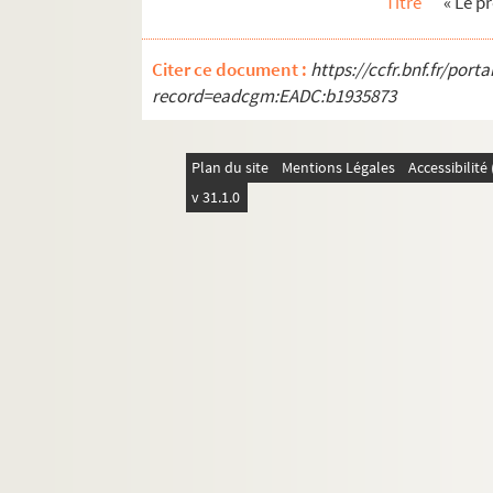
Titre
« Le pr
Citer ce document :
https://ccfr.bnf.fr/por
record=eadcgm:EADC:b1935873
Plan du site
Mentions Légales
Accessibilit
v 31.1.0