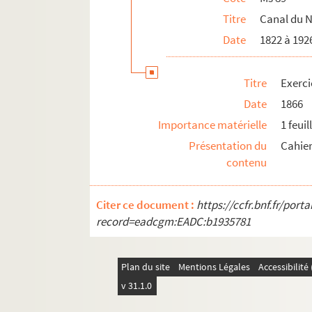
Titre
Canal du N
Date
1822 à 192
Titre
Exerci
Date
1866
Importance matérielle
1 feuil
Présentation du
Cahier
contenu
Citer ce document :
https://ccfr.bnf.fr/por
record=eadcgm:EADC:b1935781
Plan du site
Mentions Légales
Accessibilit
v 31.1.0