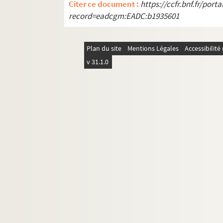
Citer ce document :
https://ccfr.bnf.fr/por
record=eadcgm:EADC:b1935601
Plan du site
Mentions Légales
Accessibilit
v 31.1.0