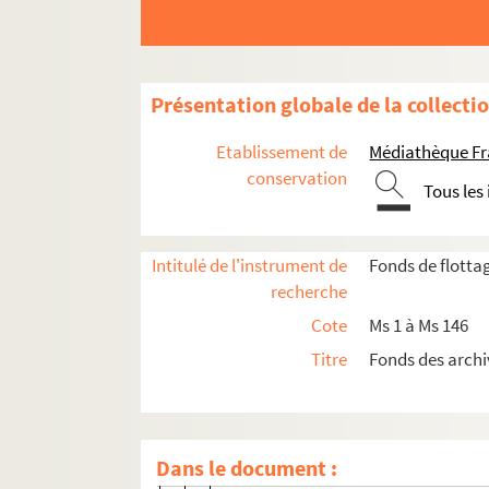
Exercices de 1855-1856
Exercices de 1856-1857
Exercices de 1857-1858
Présentation globale de la collecti
Exercices de 1858-1859
Etablissement de
Médiathèque Fr
Exercices de 1859-1860
conservation
Tous les
Exercices de 1860-1861
Exercices de 1862-1863
Exercices de 1862-1863
Intitulé de l'instrument de
Fonds de flott
recherche
Exercices de 1863-1864
Cote
Ms 1 à Ms 146
Exercices de 1867-1868
Titre
Fonds des archi
Deux flots de particuliers
Un flot de communauté
Canards
Dans le document :
Faix de bois