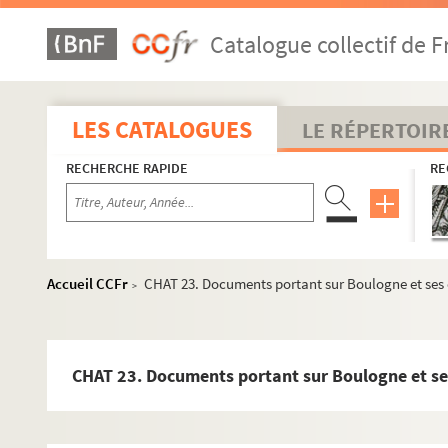
Catalogue collectif de F
LES CATALOGUES
LE RÉPERTOIR
RECHERCHE RAPIDE
RE
Accueil CCFr
CHAT 23. Documents portant sur Boulogne et ses
>
CHAT 1 - 34 ; CHAT 62. Recherches sur le Boulonnais
CHAT 23. Documents portant sur Boulogne et se
CHAT 1. Instruction publique à Boulogne-sur-Mer : ensei
CHAT 2. Enseignement privé pour les jeunes filles, Boulo