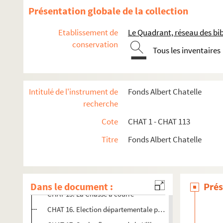
CHAT 3. Enseignement privé pour jeunes gens, Boulogne
Présentation globale de la collection
CHAT 4. Cours privés : langues et danse
Etablissement de
Le Quadrant, réseau des bi
CHAT 5. Tableaux de conjugaison
conservation
Tous les inventaires
CHAT 6. Extrait du registre aux délibérations du Conseil 
CHAT 7. Document sur la Société anonyme des logemen
CHAT 8.
Le Tissage du lin dans le Boulonnais. Les filatu
Intitulé de l'instrument de
Fonds Albert Chatelle
CHAT 9. Usages locaux en matière agricole dans le Départ
recherche
CHAT 10. De la nécessité d'une éducation civique, par Em
Cote
CHAT 1 - CHAT 113
CHAT 11. " A Messieurs les électeurs des cantons de Beaume
Titre
Fonds Albert Chatelle
CHAT 12. Ministère des travaux publics. Cours d'eau non 
CHAT 13. Abattoir municipal de Boulogne-sur-Mer
CHAT 14. Les tombes mutilées : Comte Dunin
Dans le document :
Prés
CHAT 15. La Chasse à courre
CHAT 16. Election départementale pour le canton de Boulo