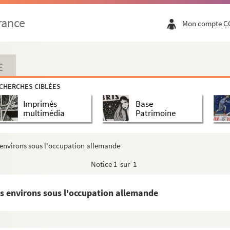
rance
Mon compte C
E
CHERCHES CIBLÉES
Imprimés
Base
multimédia
Patrimoine
 environs sous l'occupation allemande
Notice
1 sur 1
s environs sous l'occupation allemande
gnement du dessin et de la musique
gne-sur-Mer