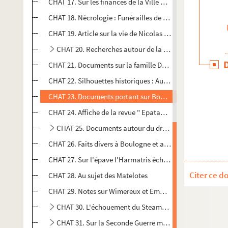
CHAT 17. Sur les finances de la Ville de Boulogne au XVIIe
CHAT 18. Nécrologie : Funérailles de Monseigneur Rémi L
CHAT 19. Article sur la vie de Nicolas Thierry (1814-1886)
CHAT 20. Recherches autour de la plaque pour le Chanoi
CHAT 21. Documents sur la famille Duchesne
CHAT 22. Silhouettes historiques : Auguste Gosselin (1827
CHAT 23. Documents portant sur Boulogne et ses environ
CHAT 24. Affiche de la revue " Epatante "
CHAT 25. Documents autour du dramaturge boulonnais Al
CHAT 26. Faits divers à Boulogne et autour : coupures de 
CHAT 27. Sur l'épave l'Harmatris échouée à Boulogne-su
Citer ce d
CHAT 28. Au sujet des Matelotes
CHAT 29. Notes sur Wimereux et Emmanuel de Croÿ (1718
CHAT 30. L'échouement du Steamer " Araby " : bateau 
CHAT 31. Sur la Seconde Guerre mondiale