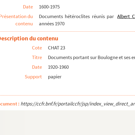
 siècle
Date
1600-1975
eprêtre, archevêque portelois)
Présentation du
Documents hétéroclites réunis par
Albert C
contenu
années 1970
ne Guillemin (1882-1958), curé-doyen de la paroisse de ...
Description du contenu
Cote
CHAT 23
-1884)
Titre
Documents portant sur Boulogne et ses e
s sous l'occupation allemande
Date
1920-1960
fred Dubout et de l'agitation autour de sa pièce " Fréné...
Support
papier
presse
r-Mer
ocument :
https://ccfr.bnf.fr/portailccfr/jsp/index_view_dire
-1784)
échoué au port de Boulogne pendant la Première Guerre mon...