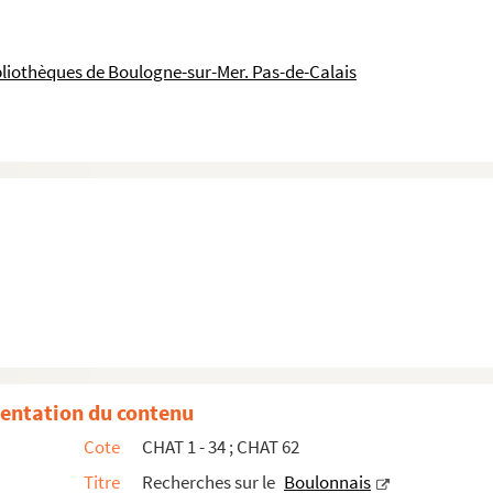
-sur-Mer
bliothèques de Boulogne-sur-Mer. Pas-de-Calais
municipal de la ville de Boulogne-sur-Mer, …, Séanc...
ts modernes du Littoral
res de Boulogne et du Pont-de-Briques
, par Monsieur ...
ement du Pas-de-Calais, par Maurice Taillandier, …, ...
ile Desenclos, Boulogne-sur-Mer : Battut
tz-lez-Loges et de Pas ", Arras : Imp. De J. Degeor...
navigables. Code de police du ruisseau de Dannes. Rég...
entation du contenu
Cote
CHAT 1 - 34 ; CHAT 62
gne-sur-Mer (Pas-de-Calais). Conseiller général élu M...
Titre
Recherches sur le
Boulonnais