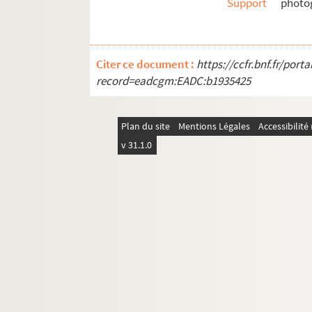
Support
photog
Citer ce document :
https://ccfr.bnf.fr/por
record=eadcgm:EADC:b1935425
Plan du site
Mentions Légales
Accessibilit
v 31.1.0