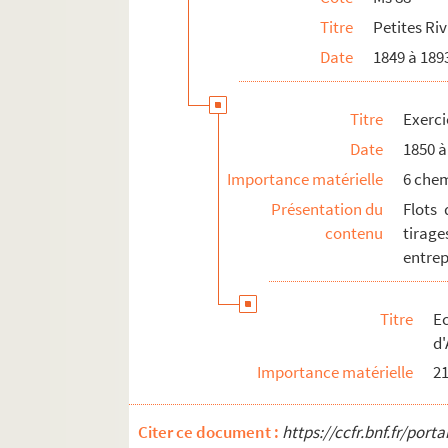
Ms 94. Les Moulins de Clamecy et ses env
Titre
Petites Riv
Ms 95. Doubles 1 : affiches du flottage
Date
1849 à 189
Ms 95. Doubles 2 : Règlement pour la Compa
Ms 95. Doubles 3 : Résumé pour la Compagni
Titre
Exerci
Ms 96. Autres documents
Date
1850 à
Ms 97. Papiers pré-imprimés vierges
Importance matérielle
6 che
Comptes
Présentation du
Flots 
contenu
tirage
entrep
Titre
E
d
Importance matérielle
21
Citer ce document :
https://ccfr.bnf.fr/por