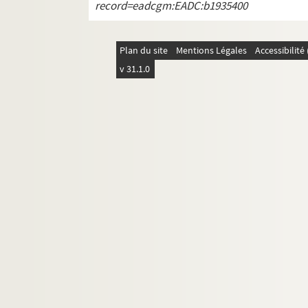
record=eadcgm:EADC:b1935400
Plan du site
Mentions Légales
Accessibilit
v 31.1.0