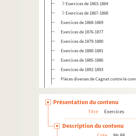
Exercices de 1863-1864
Exercices de 1867-1868
Exercices de 1868-1869
Exercices de 1876-1877
Exercices de 1879-1880
Exercices de 1880-1881
Exercices de 1885-1886
Exercices de 1892-1893
Pièces diverses de Cagnat contre le com
Ms 89. Canal du Nivernais : de 1822 à 192
Ms 90. La Cure
Présentation du contenu
Ms 91. Divers cahiers
Titre
Exercices
Ms 92. Bois et forêt
Description du contenu
Ms 93. Succession de Jean Cagnat
Cote
Ms 88