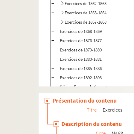
Exercices de 1862-1863
Exercices de 1863-1864
Exercices de 1867-1868
Exercices de 1868-1869
Exercices de 1876-1877
Exercices de 1879-1880
Exercices de 1880-1881
Exercices de 1885-1886
Exercices de 1892-1893
Pièces diverses de Cagnat contre le com
Ms 89. Canal du Nivernais : de 1822 à 192
Présentation du contenu
Ms 90. La Cure
Titre
Exercices
Ms 91. Divers cahiers
Description du contenu
Ms 92. Bois et forêt
Cote
Ms 88