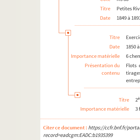
Ms 93. Succession de Jean Cagnat
Titre
Petites Riv
Ms 94. Les Moulins de Clamecy et ses env
Date
1849 à 189
Ms 95. Doubles 1 : affiches du flottage
Ms 95. Doubles 2 : Règlement pour la Compa
Titre
Exerci
Ms 95. Doubles 3 : Résumé pour la Compagni
Date
1850 à
Ms 96. Autres documents
Importance matérielle
6 che
Ms 97. Papiers pré-imprimés vierges
Présentation du
Flots 
Comptes
contenu
tirage
entrep
Titre
2
Importance matérielle
3 
Citer ce document :
https://ccfr.bnf.fr/por
record=eadcgm:EADC:b1935399