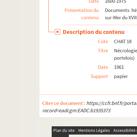
Date
1600-1975
Présentation du
Documents hét
contenu
sur-Mer du XVII
Description du contenu
Cote
CHAT 18
Titre
Nécrologie
portelois)
Date
1961
Support
papier
Citer ce document :
https://ccfr.bnf.fr/por
record=eadcgm:EADC:b1935373
Plan du site
Mentions Légales
Accessibilit