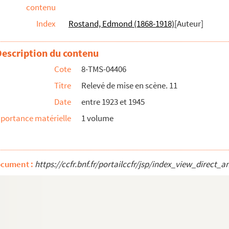
contenu
Index
Rostand, Edmond (1868-1918)
[Auteur]
.
Description du contenu
Cote
8-TMS-04406
daptation d'après le roman de Florence L...
Titre
Relevé de mise en scène. 11
Date
entre 1923 et 1945
pas avec l'amour : comédie en 1 acte. 1859
portance matérielle
1 volume
895
 1926
ocument :
https://ccfr.bnf.fr/portailccfr/jsp/index_view_dire
vaudeville en 1 acte. 1842
tes. 1899
es et 6 tableaux précédés d'un prologue. 1...