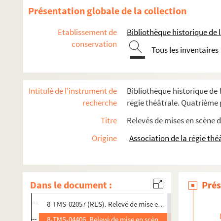
André de Lorde, André Heuzé. Le roman d'une femme de cham
Présentation globale de la collection
Robert de Flers, Francis de Croisset. Romance : pièce en 3 
Etablissement de
Bibliothèque historique de la
Edmond Rostand. Les romanesques : comédie en 3 actes et en
conservation
Tous les inventaires
4-TMS-02537 (RES). Relevé de mise en scène. 1
8-TMS-02049 (RES). Relevé de mise en scène. 2. Mise en 
8-TMS-02050 (RES). Relevé de mise en scène. 3
Intitulé de l'instrument de
Bibliothèque historique de l
8-TMS-02051 (RES). Relevé de mise en scène. 4
recherche
régie théâtrale. Quatrième p
8-TMS-02052 (RES). Relevé de mise en scène. 5
Titre
Relevés de mises en scène d
8-TMS-02053-1 (RES). Relevé de mise en scène. 6
Origine
Association de la régie thé
8-TMS-02053-2 (RES). Liste des meubles. Schéma d'impla
8-TMS-02054 (RES). Relevé de mise en scène. 7. Mise en 
8-TMS-02055 (RES). Relevé de mise en scène. 8
Dans le document :
Prés
8-TMS-02056 (RES). Relevé de mise en scène. 9
8-TMS-02057 (RES). Relevé de mise en scène. 10. Conduite
8-TMS-04406. Relevé de mise en scène. 11