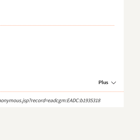
Plus
ct_anonymous.jsp?record=eadcgm:EADC:b1935318