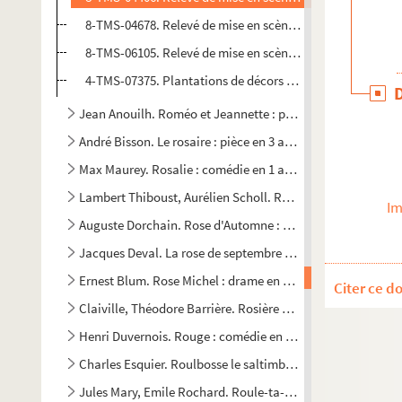
8-TMS-04678. Relevé de mise en scène. 12
8-TMS-06105. Relevé de mise en scène. 13
4-TMS-07375. Plantations de décors et listes des meubles
Jean Anouilh. Roméo et Jeannette : pièce en 4 actes. 1946
André Bisson. Le rosaire : pièce en 3 actes et 4 tableaux. A
Max Maurey. Rosalie : comédie en 1 acte. 1900
Lambert Thiboust, Aurélien Scholl. Rosalinde ou ne jouez 
Im
Auguste Dorchain. Rose d'Automne : comédie en 1 acte. 1
Jacques Deval. La rose de septembre : comédie en 3 actes.
Ernest Blum. Rose Michel : drame en 5 actes. 1875
Citer ce d
Claiville, Théodore Barrière. Rosière et nourrice : comédie 
Henri Duvernois. Rouge : comédie en 3 actes. 1935
Charles Esquier. Roulbosse le saltimbanque : pièce en 5 ac
Jules Mary, Emile Rochard. Roule-ta-bosse : drame en 5 act