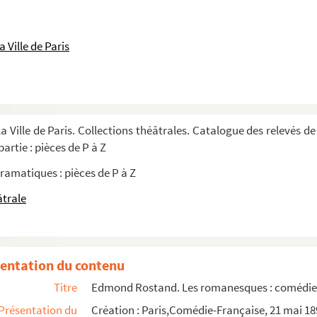
bre : pièce en 3 actes et 6 tableaux d'aprè...
actes et 5 tableaux. Adaptation d'après E...
 Ville de Paris
 vers. 1894
scène de la Comédie-Française
a Ville de Paris. Collections théâtrales. Catalogue des relevés de
artie : pièces de P à Z
ramatiques : pièces de P à Z
âtrale
ntation des décors
scène de la Comédie-Française
entation du contenu
Titre
Edmond Rostand. Les romanesques : comédie en
 de régie
Présentation du
Création : Paris,Comédie-Française, 21 mai 18