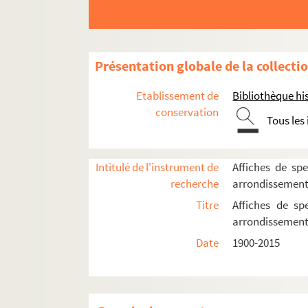
4-AFF-005030-(01). A deux voix
4-AFF-005030-(02). A la folie pas
4-AFF-005030-(03). Adultères
Présentation globale de la collecti
4-AFF-005030-(04). Avant la retra
Etablissement de
Bibliothèque his
4-AFF-005030-(05). Les braises
conservation
Tous les
4-AFF-005030-(06). Cinq filles co
4-AFF-005030-(07). La controvers
Intitulé de l'instrument de
Affiches de spe
4-AFF-005030-(08). Le désarroi d
recherche
arrondissemen
4-AFF-005030-(09). Ecouter Marc
Titre
Affiches de sp
4-AFF-005030-(20). Hâfez et Goet
arrondissemen
4-AFF-005030-(10). Hilda
Date
1900-2015
4-AFF-005030-(11). L'hiver sous l
4-AFF-005030-(12). L'homme du 
4-AFF-005030-(21). Ivresses