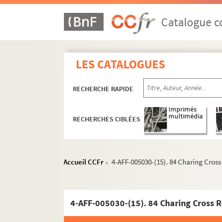
Lavoir moderne parisien
Catalogue co
Manufacture des Abbesses
Moulin de la Chanson
Moulin de la Galette
LES CATALOGUES
Patachon
La Reine blanche
RECHERCHE RAPIDE
Sudden théâtre
Imprimés
multimédia
Théâtre de l'Atalante
RECHERCHES CIBLÉES
Théâtre de l'Atelier
Direction André Barsacq
Accueil CCFr
4-AFF-005030-(15). 84 Charing Cros
>
Direction Pierre Franck, Michel Faga
Direction Pierre et Danièle Franck
Direction Laura Pels
4-AFF-005030-(15). 84 Charing Cross 
Spectacles