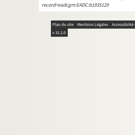
record=eadcgm:EADC:b1935129
Plan du site
Mentions Légales
Accessibilit
v 31.1.0