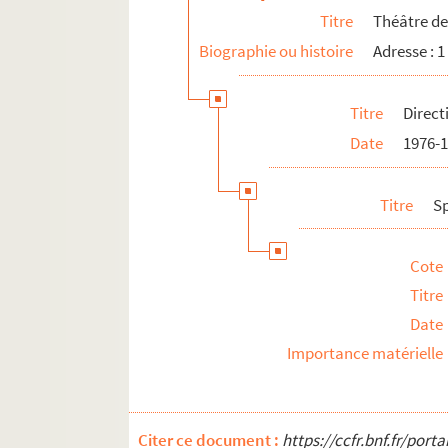
Titre
Théâtre de 
Le Trianon lyrique
Biographie ou histoire
Adresse : 1
Les Trois Baudets
19e arrondissement
Titre
Direct
20e arrondissement
Date
1976-
Titre
S
Cote
Titre
Date
Importance matérielle
Citer ce document :
https://ccfr.bnf.fr/por