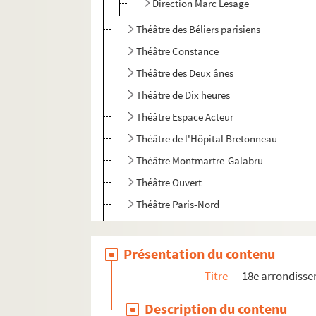
Direction Marc Lesage
Théâtre des Béliers parisiens
Théâtre Constance
Théâtre des Deux ânes
Théâtre de Dix heures
Théâtre Espace Acteur
Théâtre de l'Hôpital Bretonneau
Théâtre Montmartre-Galabru
Théâtre Ouvert
Théâtre Paris-Nord
Théâtre Pixel
Théâtre du Tertre
Présentation du contenu
Théâtre Victor Hugo
Titre
18e arrondiss
Tremplin théâtre
Description du contenu
Le Trianon