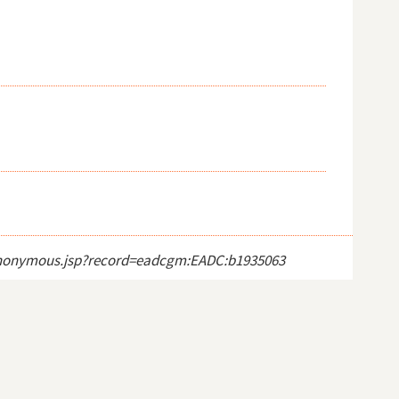
ct_anonymous.jsp?record=eadcgm:EADC:b1935063