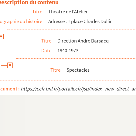
Description du contenu
Titre
Théâtre de l'Atelier
ographie ou histoire
Adresse : 1 place Charles Dullin
Titre
Direction André Barsacq
Date
1940-1973
are
Titre
Spectacles
tembre
ocument :
https://ccfr.bnf.fr/portailccfr/jsp/index_view_dire