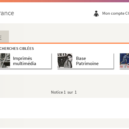
rance
Mon compte C
E
CHERCHES CIBLÉES
Imprimés
Base
multimédia
Patrimoine
Notice
1 sur 1