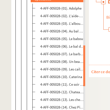
4-AFF-005028-(01). Adolphe
4-AFF-005028-(02). L'aide-mémoire
Bi
4-AFF-005028-(03). L'alboum de Zouc
4-AFF-005028-(04). Au bal des chiens
4-AFF-005028-(05). Le babour
4-AFF-005028-(06). Le bal des voleurs
4-AFF-005028-(07). Le barbier de Séville ; L'av
4-AFF-005028-(08). Un beau dimanche de sep
4-AFF-005028-(09). Les cailloux
Citer ce d
4-AFF-005028-(10). Caterina
4-AFF-005028-(11). Ce soir on improvise
4-AFF-005028-(12). Chateau en Suède
4-AFF-005028-(13). Les chemins de fer
4-AFF-005028-(14). Chez Pierrot