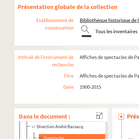
Présentation globale de la collection
L'Hippodrome
Historial de Montmartre
Etablissement de
Bibliothèque historique de la
conservation
Au Lapin agile
Tous les inventaires
Lavoir moderne parisien
Manufacture des Abbesses
Intitulé de l'instrument de
Affiches de spectacles de Pa
Moulin de la Chanson
recherche
Moulin de la Galette
Titre
Affiches de spectacles de Pa
Patachon
La Reine blanche
Date
1900-2015
Sudden théâtre
Théâtre de l'Atalante
Théâtre de l'Atelier
Dans le document :
Prés
Direction André Barsacq
Spectacles