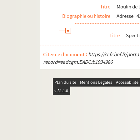
Titre
Moulin de 
Biographie ou histoire
Adresse : 
Titre
Spect
Citer ce document :
https://ccfr.bnf.fr/por
record=eadcgm:EADC:b1934986
Plan du site
Mentions Légales
Accessibilit
v 31.1.0