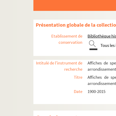
Ciné 13 Théâtre. Ciné-Théâtre du Moulin 
Cirque Médrano
Cour du Maroc
Présentation globale de la collecti
Le Divan du monde
Etablissement de
Bibliothèque his
Dix-Huit Théâtre
conservation
Tous les
Elysée-Montmartre
L'Etoile du Nord
Ève
Intitulé de l'instrument de
Affiches de spe
recherche
arrondissemen
Le Funambule
Titre
Affiches de sp
Le Grand Parquet
arrondissemen
L'Hippodrome
Date
1900-2015
Historial de Montmartre
Au Lapin agile
Lavoir moderne parisien