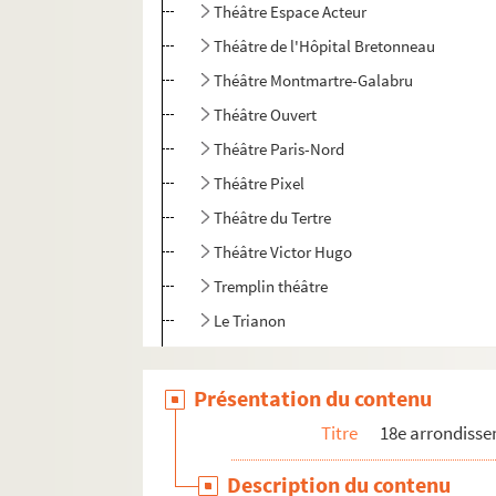
Théâtre Espace Acteur
Théâtre de l'Hôpital Bretonneau
Théâtre Montmartre-Galabru
Théâtre Ouvert
Théâtre Paris-Nord
Théâtre Pixel
Théâtre du Tertre
Théâtre Victor Hugo
Tremplin théâtre
Le Trianon
Le Trianon lyrique
Les Trois Baudets
Présentation du contenu
19e arrondissement
Titre
18e arrondiss
20e arrondissement
Description du contenu