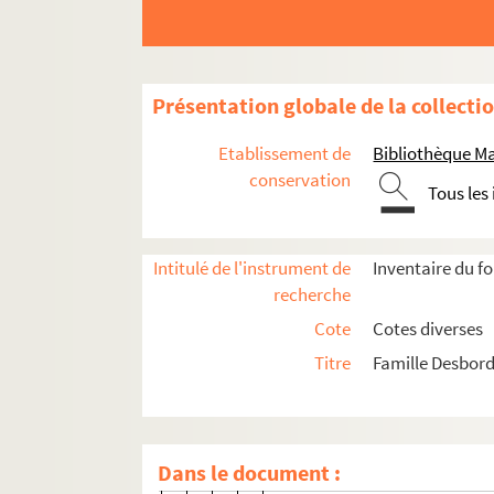
Ms 1608-58. Lettre datée du 
Ms 1608-59. Lettre datée du 
Ms 1608-60. Lettre datée de j
Présentation globale de la collecti
Ms 1608-61. Lettre datée du 1
Ms 1608-62. Lettre datée du 1
Etablissement de
Bibliothèque M
Ms 1608-63. Lettre datée du 2
conservation
Tous les
Ms 1608-64. Lettre datée du 1
Ms 1608-65. Lettre datée du 2
Intitulé de l'instrument de
Inventaire du f
Ms 1608-66. Lettre datée du 1
recherche
Ms 1608-67. Lettre datée du 2
Cote
Cotes diverses
Ms 1608-68. Lettre datée du 
Titre
Famille Desbord
Ms 1608-69. Lettre datée du 
Ms 1608-70. Lettre datée du 
Ms 1608-71. Lettre datée du 
Dans le document :
Ms 1608-72. Lettre datée du 