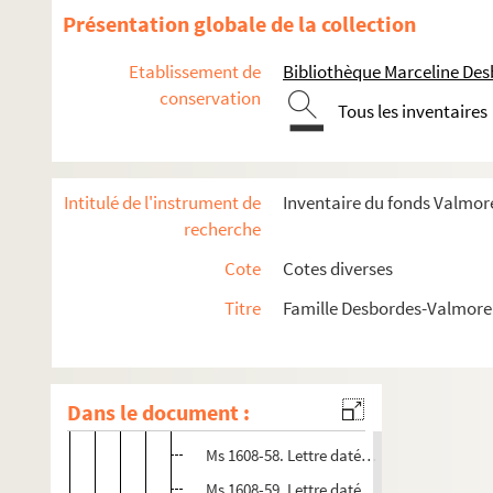
Ms 1608-45. Lettre datée du 6 juillet 1842
Présentation globale de la collection
Ms 1608-46. Lettre datée du 26 août 1842
Etablissement de
Bibliothèque Marceline De
Ms 1608-47. Lettre datée du 6 septembre 1
conservation
Tous les inventaires
Ms 1608-48. Lettre datée du 12 septembre 
Ms 1608-49. Lettre datée du 12 novembre 1
Ms 1608-50. Lettre datée du 15 mai 1845
Intitulé de l'instrument de
Inventaire du fonds Valmore
Ms 1608-51. Lettre datée du 13 ou 15 juillet
recherche
Ms 1608-52. Lettre datée du 22 avril 1846
Cote
Cotes diverses
Ms 1608-53. Lettre datée du 31 mai 1846
Titre
Famille Desbordes-Valmore 
Ms 1608-54. Lettre datée du 8 décembre 18
Ms 1608-55. Lettre datée du 27 mars 1847
Ms 1608-56. Lettre datée du 14 décembre 1
Dans le document :
Ms 1608-57. Lettre datée de décembre 1850
Ms 1608-58. Lettre datée du 13 décembre 1
Ms 1608-59. Lettre datée du 17 décembre 1