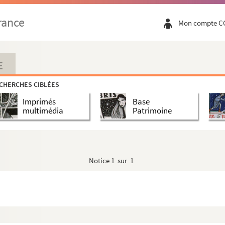
40
rance
Mon compte C
840
840
840
E
CHERCHES CIBLÉES
Imprimés
Base
multimédia
Patrimoine
Notice
1 sur 1
1841