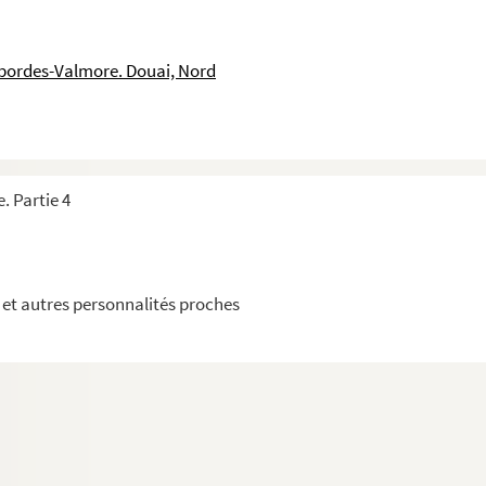
sbordes-Valmore. Douai, Nord
842
1842
842
. Partie 4
 1845
et autres personnalités proches
46
849
851
851