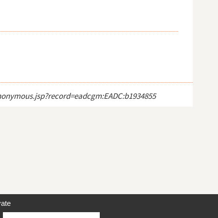
ct_anonymous.jsp?record=eadcgm:EADC:b1934855
vate