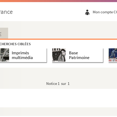
rance
Mon compte C
E
CHERCHES CIBLÉES
Imprimés
Base
multimédia
Patrimoine
Notice
1 sur 1