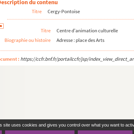
Description du contenu
Titre
Cergy-Pontoise
Titre
Centre d'animation culturelle
Biographie ou histoire
Adresse : place des Arts
ocument :
https://ccfr.bnf.fr/portailccfr/jsp/index_view_dire
s site uses cookies and gives you control over what you want to acti