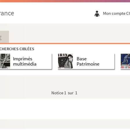
rance
Mon compte C
E
ard, Jean-Claude Houdinière
CHERCHES CIBLÉES
Imprimés
Base
multimédia
Patrimoine
Notice
1 sur 1