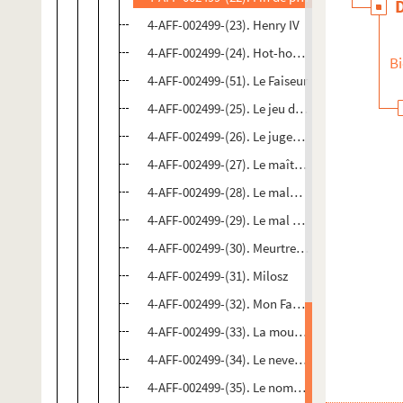
4-AFF-002499-(23). Henry IV
4-AFF-002499-(24). Hot-house
Bi
4-AFF-002499-(51). Le Faiseur
4-AFF-002499-(25). Le jeu de l'amour et du ha
4-AFF-002499-(26). Le jugement dernier
4-AFF-002499-(27). Le maître de go
4-AFF-002499-(28). Le malade imaginaire
4-AFF-002499-(29). Le mal court
4-AFF-002499-(30). Meurtre dans la cathédrale
4-AFF-002499-(31). Milosz
4-AFF-002499-(32). Mon Faust
4-AFF-002499-(33). La mouette
4-AFF-002499-(34). Le neveu de Rameau
4-AFF-002499-(35). Le nombril