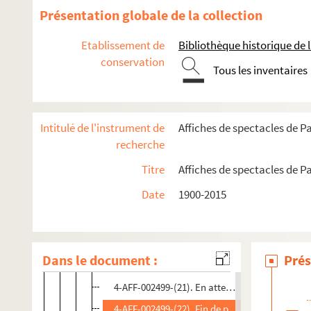
4-AFF-002499-(08). La bagarre
Présentation globale de la collection
4-AFF-002499-(09). Le bonheur à Romorantin
Etablissement de
Bibliothèque historique de la
4-AFF-002499-(10). Le bonnet de fou
conservation
Tous les inventaires
4-AFF-002499-(11). Capitaine Bada
4-AFF-002499-(12). Capitaine Bringuier
4-AFF-002499-(13). Les chantiers de la gloire
Intitulé de l'instrument de
Affiches de spectacles de Pa
4-AFF-002499-(14). Cocteau Marais
recherche
4-AFF-002499-(15). Conversation dans le Loir-
Titre
Affiches de spectacles de Pa
4-AFF-002499-(16). Danse de mort
Date
1900-2015
4-AFF-002499-(17). Deux sur la balançoire
4-AFF-002499-(18). Dialogue aux enfers entre
4-AFF-002499-(19). La double inconstance
Dans le document :
Prés
4-AFF-002499-(20). Elle est là
4-AFF-002499-(21). En attendant Godot
4-AFF-002499-(22). Fin de partie