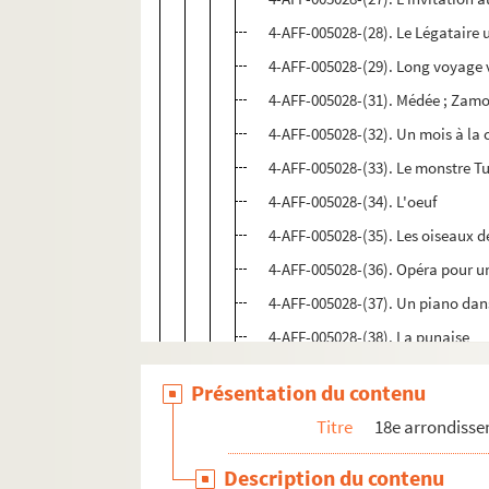
4-AFF-005028-(28). Le Légataire 
4-AFF-005028-(29). Long voyage v
4-AFF-005028-(31). Médée ; Zam
4-AFF-005028-(32). Un mois à l
4-AFF-005028-(33). Le monstre T
4-AFF-005028-(34). L'oeuf
4-AFF-005028-(35). Les oiseaux d
4-AFF-005028-(36). Opéra pour u
4-AFF-005028-(37). Un piano dan
4-AFF-005028-(38). La punaise
4-AFF-005028-(39). Les quatre vér
Présentation du contenu
4-AFF-005028-(40). Le rendez-vou
Titre
18e arrondiss
4-AFF-005028-(41). Le satyre de la
4-AFF-005028-(42). Srimati Usha
Description du contenu