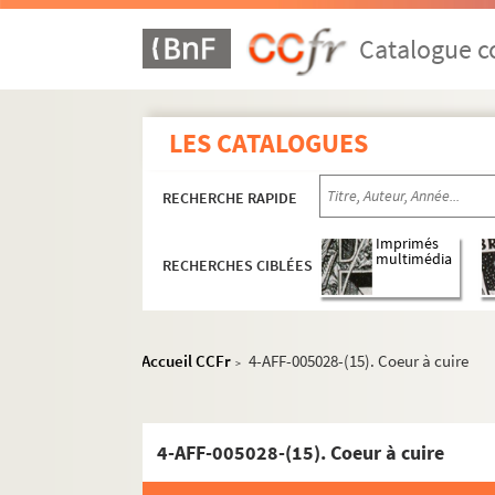
Le Funambule
Catalogue co
Le Grand Parquet
L'Hippodrome
Historial de Montmartre
LES CATALOGUES
Au Lapin agile
Lavoir moderne parisien
RECHERCHE RAPIDE
Manufacture des Abbesses
Imprimés
multimédia
Moulin de la Chanson
RECHERCHES CIBLÉES
Moulin de la Galette
Patachon
Accueil CCFr
4-AFF-005028-(15). Coeur à cuire
>
La Reine blanche
Sudden théâtre
Théâtre de l'Atalante
4-AFF-005028-(15). Coeur à cuire
Théâtre de l'Atelier