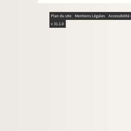
Théâtre de l'Hôpital Bretonneau
Théâtre Montmartre-Galabru
Plan du site
Mentions Légales
Accessibilit
v 31.1.0
Théâtre Ouvert
Théâtre Paris-Nord
Théâtre Pixel
Théâtre du Tertre
Théâtre Victor Hugo
Tremplin théâtre
Le Trianon
Le Trianon lyrique
Les Trois Baudets
19e arrondissement
20e arrondissement