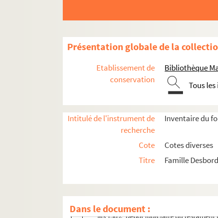
Présentation globale de la collecti
Etablissement de
Bibliothèque M
conservation
Tous les
Intitulé de l'instrument de
Inventaire du f
recherche
Prosper Valmore
Cote
Cotes diverses
Hippolyte Valmore
Titre
Famille Desbord
Correspondance
Ecrits d'Hippolyte Valmore
Documents concernant Hippolyte Valmore
Dans le document :
Ms 1569. Dépôt judiciaire du testament