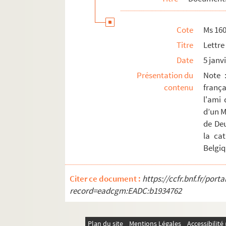
Cote
Ms 16
Titre
Lettre
Date
5 janv
Présentation du
Note 
contenu
frança
l'ami 
d’un M
de Deu
la ca
Belgiq
Citer ce document :
https://ccfr.bnf.fr/por
record=eadcgm:EADC:b1934762
Plan du site
Mentions Légales
Accessibilit