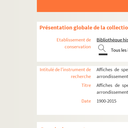
Théâtre de l'Atalante
Théâtre de l'Atelier
Direction André Barsacq
Présentation globale de la collecti
Spectacles
Etablissement de
Bibliothèque his
4-AFF-005028-(01). Adolphe
conservation
Tous les
4-AFF-005028-(02). L'aide-mémoi
4-AFF-005028-(03). L'alboum de 
Intitulé de l'instrument de
Affiches de spe
4-AFF-005028-(04). Au bal des ch
recherche
arrondissemen
4-AFF-005028-(05). Le babour
Titre
Affiches de sp
4-AFF-005028-(06). Le bal des vo
arrondissemen
4-AFF-005028-(07). Le barbier de S
Date
1900-2015
4-AFF-005028-(08). Un beau dim
4-AFF-005028-(09). Les cailloux
4-AFF-005028-(10). Caterina