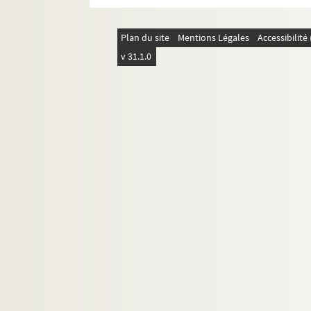
Théâtre de Dix heures
Théâtre Espace Acteur
Plan du site
Mentions Légales
Accessibilit
v 31.1.0
Théâtre de l'Hôpital Bretonneau
Théâtre Montmartre-Galabru
Théâtre Ouvert
Théâtre Paris-Nord
Théâtre Pixel
Théâtre du Tertre
Théâtre Victor Hugo
Tremplin théâtre
Le Trianon
Le Trianon lyrique
Les Trois Baudets
19e arrondissement