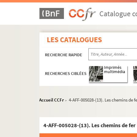
L'Etoile du Nord
Catalogue co
Ève
Le Funambule
Le Grand Parquet
LES CATALOGUES
L'Hippodrome
Historial de Montmartre
RECHERCHE RAPIDE
Au Lapin agile
Imprimés
multimédia
Lavoir moderne parisien
RECHERCHES CIBLÉES
Manufacture des Abbesses
Moulin de la Chanson
Accueil CCFr
4-AFF-005028-(13). Les chemins de f
>
Moulin de la Galette
Patachon
La Reine blanche
4-AFF-005028-(13). Les chemins de fer
Sudden théâtre