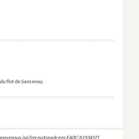
 du flot de Sancenay.
ct_anonymous.jsp?record=eadcgm:EADC:b1934371