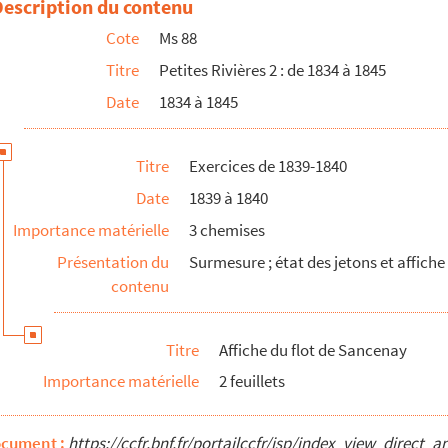
Description du contenu
Cote
Ms 88
Titre
Petites Rivières 2 : de 1834 à 1845
Date
1834 à 1845
Titre
Exercices de 1839-1840
Date
1839 à 1840
Importance matérielle
3 chemises
Présentation du
Surmesure ; état des jetons et affiche
contenu
Titre
Affiche du flot de Sancenay
Importance matérielle
2 feuillets
ocument :
https://ccfr.bnf.fr/portailccfr/jsp/index_view_dire