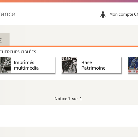
rance
Mon compte C
E
CHERCHES CIBLÉES
Imprimés
Base
multimédia
Patrimoine
Notice
1 sur 1