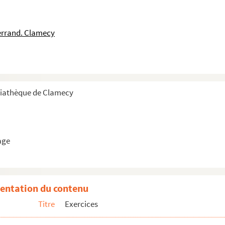
errand. Clamecy
diathèque de Clamecy
age
entation du contenu
Titre
Exercices