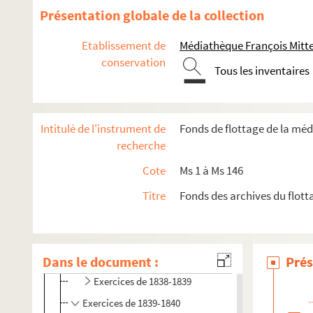
Présentation globale de la collection
Ms 85. Boîte 85 : Exercices de 1920 à 1923
Ms 86. Boîte 86 : Exercices de 1923 à 1926
Etablissement de
Médiathèque François Mitt
Ms 87. Avaries 1 : crues de mai 1836
conservation
Tous les inventaires
Ms 87. Avaries 2 : crues de mai 1836
Ms 87. Avaries 3 : crues de mai 1836
Ms 87. Avaries 4 : crues de mai 1836
Intitulé de l'instrument de
Fonds de flottage de la mé
recherche
Ms 88. Petites Rivières 1 : Révolution de 1828 à 1834
Ms 88. Petites Rivières 2 : de 1834 à 1845
Cote
Ms 1 à Ms 146
Exercices de 1834-1835
Titre
Fonds des archives du flott
Exercices de 1835-1836
Exercices de 1836-1837
Dans le document :
Exercices de 1837-1838
Prés
Exercices de 1838-1839
Exercices de 1839-1840