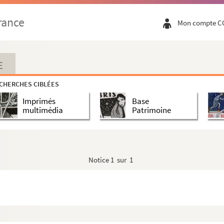
rance
Mon compte C
E
CHERCHES CIBLÉES
Imprimés
Base
multimédia
Patrimoine
Notice
1 sur 1