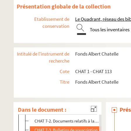
Présentation globale de la collection
Etablissement de
Le Quadrant, réseau des bi
conservation
Tous les inventaires
CHAT 1 - 34 ; CHAT 62. Recherches sur le Boulonnais
CHAT 1. Instruction publique à Boulogne-sur-Mer : ensei
Intitulé de l'instrument de
Fonds Albert Chatelle
CHAT 2. Enseignement privé pour les jeunes filles, Boulo
recherche
CHAT 3. Enseignement privé pour jeunes gens, Boulogne
Cote
CHAT 1 - CHAT 113
CHAT 4. Cours privés : langues et danse
Titre
Fonds Albert Chatelle
CHAT 5. Tableaux de conjugaison
CHAT 6. Extrait du registre aux délibérations du Conseil 
CHAT 7. Document sur la Société anonyme des logements
Dans le document :
Prés
CHAT 7-1. Brochures, notices et circulaires pour la c
CHAT 7-2. Documents relatifs à la création du statut d
CHAT 7-3. Bulletins de souscription