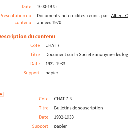
Date
1600-1975
nté publique
Présentation du
Documents hétéroclites réunis par
Albert C
sujet de la cession des bâtiments du Quai Gambetta pour 200...
contenu
années 1970
ssolution de la société
Description du contenu
Cote
CHAT 7
res de Boulogne et du Pont-de-Briques
, par Monsieur ...
ement du Pas-de-Calais, par Maurice Taillandier, …, ...
Titre
Document sur la Société anonyme des lo
ile Desenclos, Boulogne-sur-Mer : Battut
Date
1932-1933
tz-lez-Loges et de Pas ", Arras : Imp. De J. Degeor...
Support
papier
navigables. Code de police du ruisseau de Dannes. Rég...
Cote
CHAT 7-3
Titre
Bulletins de souscription
gne-sur-Mer (Pas-de-Calais). Conseiller général élu M...
Date
1932-1933
 siècle
Support
papier