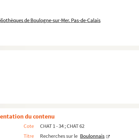
bliothèques de Boulogne-sur-Mer. Pas-de-Calais
gnement du dessin et de la musique
gne-sur-Mer
-sur-Mer
municipal de la ville de Boulogne-sur-Mer, …, Séanc...
 modernes du Littoral
entation du contenu
onstitution d'une société ou association de logement
Cote
CHAT 1 - 34 ; CHAT 62
e la société
Titre
Recherches sur le
Boulonnais