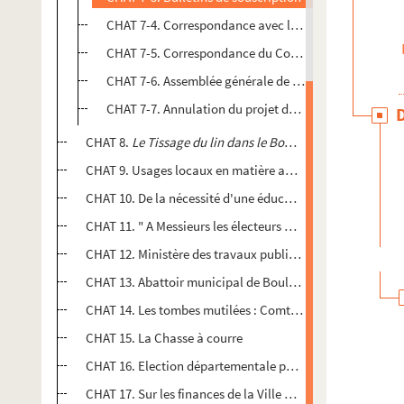
CHAT 7-4. Correspondance avec le Ministère de la Sa
CHAT 7-5. Correspondance du Comité de patronage au 
CHAT 7-6. Assemblée générale de mai 1932
CHAT 7-7. Annulation du projet de 200 logements et di
CHAT 8.
Le Tissage du lin dans le Boulonnais. Les filatu
CHAT 9. Usages locaux en matière agricole dans le Départ
CHAT 10. De la nécessité d'une éducation civique, par Em
CHAT 11. " A Messieurs les électeurs des cantons de Beaume
CHAT 12. Ministère des travaux publics. Cours d'eau non 
CHAT 13. Abattoir municipal de Boulogne-sur-Mer
CHAT 14. Les tombes mutilées : Comte Dunin
CHAT 15. La Chasse à courre
CHAT 16. Election départementale pour le canton de Boulo
CHAT 17. Sur les finances de la Ville de Boulogne au XVIIe