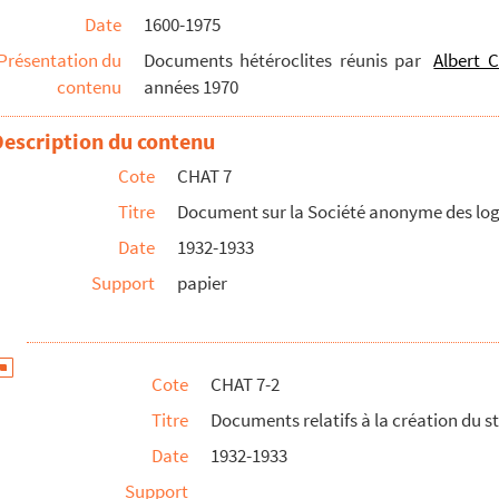
Date
1600-1975
Présentation du
Documents hétéroclites réunis par
Albert C
nté publique
contenu
années 1970
sujet de la cession des bâtiments du Quai Gambetta pour 200...
Description du contenu
ssolution de la société
Cote
CHAT 7
res de Boulogne et du Pont-de-Briques
Titre
Document sur la Société anonyme des lo
, par Monsieur ...
ement du Pas-de-Calais, par Maurice Taillandier, …, ...
Date
1932-1933
ile Desenclos, Boulogne-sur-Mer : Battut
Support
papier
tz-lez-Loges et de Pas ", Arras : Imp. De J. Degeor...
navigables. Code de police du ruisseau de Dannes. Rég...
Cote
CHAT 7-2
Titre
Documents relatifs à la création du st
Date
1932-1933
gne-sur-Mer (Pas-de-Calais). Conseiller général élu M...
Support