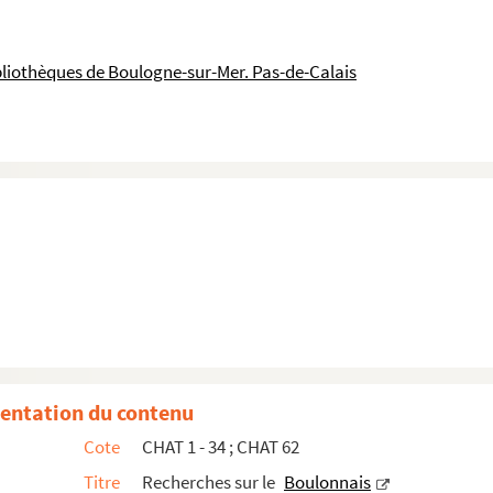
bliothèques de Boulogne-sur-Mer. Pas-de-Calais
gnement du dessin et de la musique
gne-sur-Mer
-sur-Mer
municipal de la ville de Boulogne-sur-Mer, …, Séanc...
entation du contenu
 modernes du Littoral
Cote
CHAT 1 - 34 ; CHAT 62
onstitution d'une société ou association de logement
Titre
Recherches sur le
Boulonnais
e la société