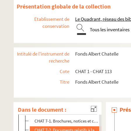
Présentation globale de la collection
Etablissement de
Le Quadrant, réseau des bi
conservation
Tous les inventaires
CHAT 1 - 34 ; CHAT 62. Recherches sur le Boulonnais
Intitulé de l'instrument de
Fonds Albert Chatelle
CHAT 1. Instruction publique à Boulogne-sur-Mer : ensei
recherche
CHAT 2. Enseignement privé pour les jeunes filles, Boulo
Cote
CHAT 1 - CHAT 113
CHAT 3. Enseignement privé pour jeunes gens, Boulogne
Titre
Fonds Albert Chatelle
CHAT 4. Cours privés : langues et danse
CHAT 5. Tableaux de conjugaison
CHAT 6. Extrait du registre aux délibérations du Conseil 
Dans le document :
Prés
CHAT 7. Document sur la Société anonyme des logements
CHAT 7-1. Brochures, notices et circulaires pour la c
CHAT 7-2. Documents relatifs à la création du statut d