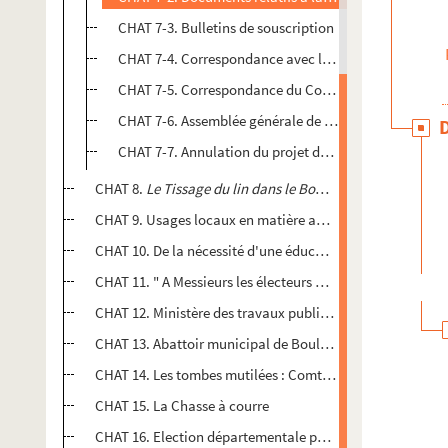
CHAT 7-3. Bulletins de souscription
CHAT 7-4. Correspondance avec le Ministère de la Sa
CHAT 7-5. Correspondance du Comité de patronage au 
CHAT 7-6. Assemblée générale de mai 1932
CHAT 7-7. Annulation du projet de 200 logements et di
CHAT 8.
Le Tissage du lin dans le Boulonnais. Les filatu
CHAT 9. Usages locaux en matière agricole dans le Départ
CHAT 10. De la nécessité d'une éducation civique, par Em
CHAT 11. " A Messieurs les électeurs des cantons de Beaume
CHAT 12. Ministère des travaux publics. Cours d'eau non 
CHAT 13. Abattoir municipal de Boulogne-sur-Mer
CHAT 14. Les tombes mutilées : Comte Dunin
CHAT 15. La Chasse à courre
CHAT 16. Election départementale pour le canton de Boulo