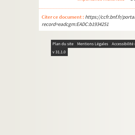
Citer ce document :
https://ccfr.bnf.fr/por
record=eadcgm:EADC:b1934251
Plan du site
Mentions Légales
Accessibilit
v 31.1.0