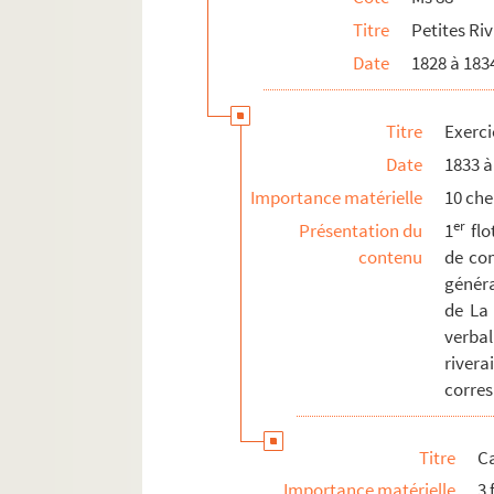
Titre
Petites Riv
Date
1828 à 183
Titre
Exerci
Date
1833 à
Importance matérielle
10 ch
er
Présentation du
1
flo
contenu
de com
généra
de La
verba
rive
corres
Titre
C
Importance matérielle
3 