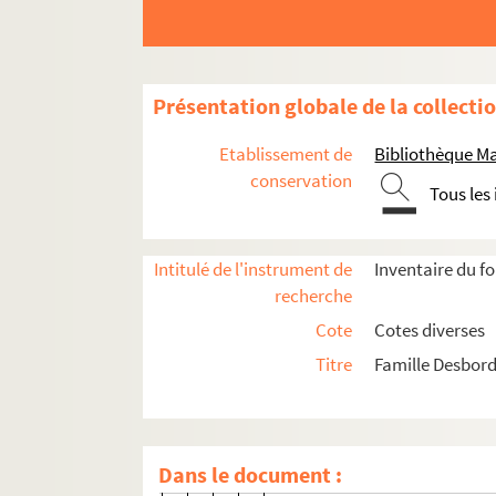
Ms 1601-90. Lettre datée du 2
Ms 1601-91. Lettre datée du 2
Ms 1601-92. Lettre datée du 2 
Présentation globale de la collecti
Ms 1601-93. Lettre datée du 7 
Ms 1601-94. Lettre sans date, 
Etablissement de
Bibliothèque M
Ms 1601-95. Lettre datée du 19
conservation
Tous les
Ms 1601-96. Lettre datée du 1
Ms 1601-97. Lettre datée du 
Intitulé de l'instrument de
Inventaire du f
Ms 1601-98. Lettre datée du 
recherche
Ms 1601-99. Lettre datée du 
Cote
Cotes diverses
Ms 1601-100. Lettre datée du 1
Titre
Famille Desbord
Ms 1601-101. Lettre datée du 
Ms 1601-102. Lettre datée du 
Ms 1601-103. Lettre datée du 
Dans le document :
Ms 1601-104. Lettre datée du 2