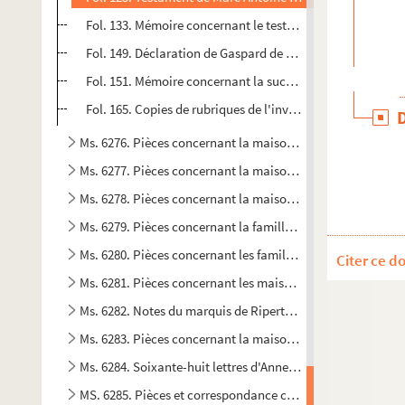
Fol. 133. Mémoire concernant le testament et les héritier
Fol. 149. Déclaration de Gaspard de Castellane Mazaugues
Fol. 151. Mémoire concernant la succession du marquis d
Fol. 165. Copies de rubriques de l'inventaire des Archive
Ms. 6276. Pièces concernant la maison de Chabestan d'Al
Ms. 6277. Pièces concernant la maison de Mathieu
Ms. 6278. Pièces concernant la maison de Martini Saint-A
Ms. 6279. Pièces concernant la famille des Pezet à Malemo
Ms. 6280. Pièces concernant les familles d'Allard, de Rous
Citer ce d
Ms. 6281. Pièces concernant les maisons de Grignan, à Sa
Ms. 6282. Notes du marquis de Ripert-Monclar sur les Guérin 
Ms. 6283. Pièces concernant la maison de Grille d'Estoubl
Ms. 6284. Soixante-huit lettres d'Anne-Elisabeth de Pierre
MS. 6285. Pièces et correspondance concernant la maiso