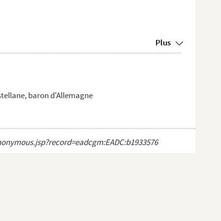
Plus
tellane, baron d'Allemagne
ct_anonymous.jsp?record=eadcgm:EADC:b1933576