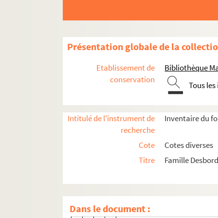
Ms 1601-43. Lettre datée du 8
Ms 1601-44. Lettre datée du 2
Ms 1601-45. Lettre datée du 
Présentation globale de la collecti
Ms 1601-46. Lettre datée du 
Ms 1601-47. Lettre datée du 
Etablissement de
Bibliothèque M
Ms 1601-48. Lettre datée du 2
conservation
Tous les
Ms 1601-49. Lettre datée du 
Ms 1601-50. Lettre sans lieu n
Intitulé de l'instrument de
Inventaire du f
Ms 1601-51. Lettre datée du 
recherche
Ms 1601-52. Lettre datée du 
Cote
Cotes diverses
Ms 1601-53. Lettre datée du 
Titre
Famille Desbord
Ms 1601-54. Lettre datée du 
Ms 1601-55. Lettre datée du 
Ms 1601-56. Lettre datée du 
Dans le document :
Ms 1601-57. Lettre de vœux 