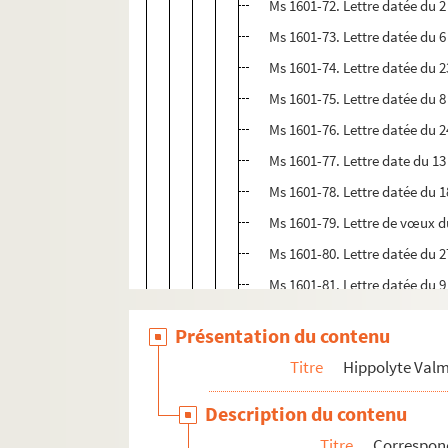
Ms 1601-72. Lettre datée du 
Ms 1601-73. Lettre datée du 
Ms 1601-74. Lettre datée du 2
Ms 1601-75. Lettre datée du 8
Ms 1601-76. Lettre datée du 2
Ms 1601-77. Lettre date du 1
Ms 1601-78. Lettre datée du 
Ms 1601-79. Lettre de vœux 
Ms 1601-80. Lettre datée du 
Ms 1601-81. Lettre datée du 9 
Ms 1601-82. Lettre datée du 3
Présentation du contenu
Ms 1601-83. Lettre datée du 
Titre
Hippolyte Val
Ms 1601-84. Lettre datée du 
Ms 1601-85. Lettre de vœux 
Description du contenu
Ms 1601-86. Lettre datée du 24
Titre
Correspo