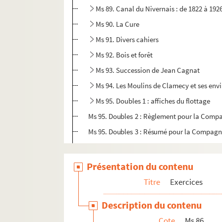
Ms 89. Canal du Nivernais : de 1822 à 192
Ms 90. La Cure
Ms 91. Divers cahiers
Ms 92. Bois et forêt
Ms 93. Succession de Jean Cagnat
Ms 94. Les Moulins de Clamecy et ses env
Ms 95. Doubles 1 : affiches du flottage
Ms 95. Doubles 2 : Règlement pour la Compa
Ms 95. Doubles 3 : Résumé pour la Compagni
Ms 96. Autres documents
Ms 97. Papiers pré-imprimés vierges
Présentation du contenu
Comptes
Titre
Exercices
Description du contenu
Cote
Ms 86