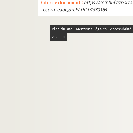
Citer ce document :
https://ccfr.bnf.fr/por
record=eadcgm:EADC:b1933164
Plan du site
Mentions Légales
Accessibilit
v 31.1.0