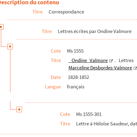
Description du contenu
Titre
Correspondance
du 2 décembre 1843
Titre
Lettres écrites par Ondine Valmore
ns lieu ni date
 sans lieu ni date
Cote
Ms 1555
Léonie d'Erville et écrite de Milan
Titre
Ondine Valmore
. Lettres
 madame d'Erville et écrite de Paris
Marceline Desbordes-Valmore
 sa mère à Lyon et écrite de Saint-Chamond
Date
1828-1852
 sa mère à Lyon et écrite de Saint-Chamond
Langue
français
a mère à Lyon et écrite de Paris
a mère à Lyon et écrite de Paris
Cote
Ms 1555-301
a mère à Lyon et écrite de Paris
Titre
Lettre à Héloïse Saudeur, dat
 sa mère à Douai
sa mère, écrite de Douai