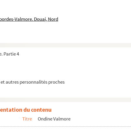
tre à Maria Castaing datée du 17 septembre 1852 et écrite de Saint-Den...
datée du 6 juin 1837 et écrite de Paris
sbordes-Valmore. Douai, Nord
atée du 25 avril 1837 et écrite de Paris.
u ni date
s, sans lieu ni date
ère datée du 5 mai 1852 et écrite de Paris.
. Partie 4
 datée du 6 janvier 1843 et écrite de Londres
te, et écrite de Londres
datée du 3 juillet 1842 et écrite de Londres
et autres personnalités proches
 datée de 1843 et écrite de Londres
u ni date
u ni date
entation du contenu
 sans lieu ni date
Titre
Ondine Valmore
 sans lieu ni date
u 2 octobre 1842 et écrite de Londres