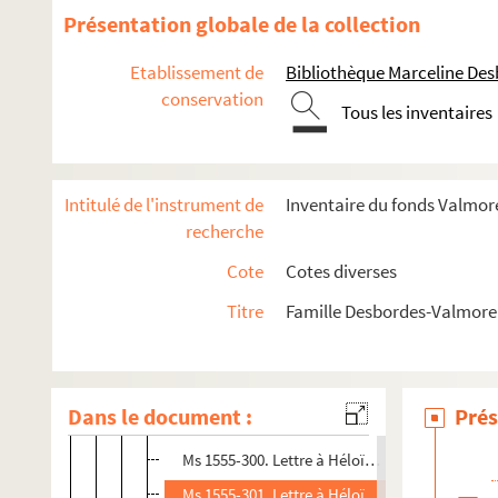
Ms 1555-287-2. Copie dactylographié d'une let
Présentation globale de la collection
Ms 1555-288. Lettre à Léonie d'Erville à Lyon , 
Etablissement de
Bibliothèque Marceline De
Ms 1555-289. Lettre à Léonie d'Erville à Lyon, d
conservation
Tous les inventaires
Ms 1555-290. Lettre à Léonie d'Erville , sans lie
Ms 1555-291. Lettre à Bathilde Gastellier à Pari
Ms 1555-292. Lettre à Mme Langlais, sa belle-m
Intitulé de l'instrument de
Inventaire du fonds Valmore
Ms 1555-293. Lettre à Héloïse Saudeur à Douai,
recherche
Ms 1555-294. Lettre à Héloïse Saudeur, sans da
Cote
Cotes diverses
Ms 1555-295. Lettre à Héloïse Saudeur à Douai, 
Titre
Famille Desbordes-Valmore 
Ms 1555-296. Lettre à Héloïse Saudeur à Douai,
Ms 1555-297. Lettre à Héloïse Saudeur, sans lie
Ms 1555-298. Lettre à Héloïse Saudeur, sans lie
Dans le document :
Prés
Ms 1555-299. Lettre à Héloïse Saudeur à Douai,
Ms 1555-300. Lettre à Héloïse Saudeur à Douai,
Ms 1555-301. Lettre à Héloïse Saudeur, datée d