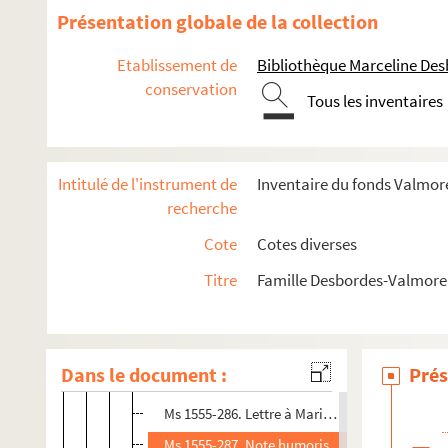
Ms 1555-273. Lettre à Maria Castaing, sans lie
Présentation globale de la collection
Ms 1555-274. Lettre à Maria Castaing à Paris, 
Etablissement de
Bibliothèque Marceline De
Ms 1555-275. Lettre à Maria Castaing à Tarare
conservation
Tous les inventaires
Ms 1555-276. Lettre à Maria Castaing, sans lie
Ms 1555-277. Lettre à Maria Castaing ou Bathild
Ms 1555-278. Lettre à Maria Castaing à Tarare,
Intitulé de l'instrument de
Inventaire du fonds Valmore
Ms 1555-279. Lettre à Maria Castaing à Tarare,
recherche
Ms 1555-280. Lettre à Maria Castaing à Tarare
Cote
Cotes diverses
Ms 1555-281. Lettre à Maria Castaing à Tarare 
Titre
Famille Desbordes-Valmore 
Ms 1555-282. Lettre à Maria Castaing datée du
Ms 1555-283. Lettre à Maria Castaing à Tarare, 
Ms 1555-284. Lettre à Maria Castaing à Paris, d
Dans le document :
Prés
Ms 1555-285. Lettre à Maria Castaing à Paris, d
Ms 1555-286. Lettre à Maria Castaing à Tarare
Ms 1555-287. Note humoristique et description 