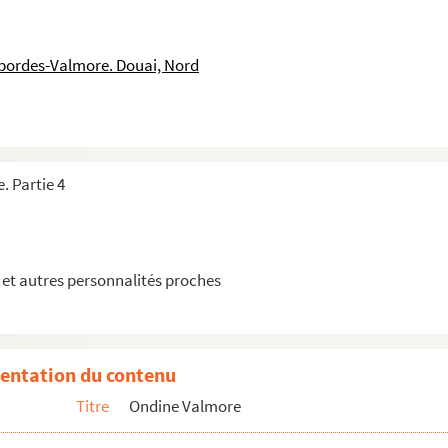
u ni date
sans date
sbordes-Valmore. Douai, Nord
 datée du 19 août 1850
u ni date
e Gastellier, sans lieu ni date
 datée du 19 novembre 1839 et écrite de Paris
. Partie 4
 datée du 15 avril 1834
, datée du 28 septembre 1839
datée du 25 octobre 1839 et écrite de Paris
et autres personnalités proches
 17 mai 1850
datée du 27 février 1848 et écrite de Paris.
atée du 23 avril 1850 et écrite de Paris
entation du contenu
atée du 6 février 1852
Titre
Ondine Valmore
, datée du 12 décembre 1843 et écrite de Lyon
fantaisiste de parents et amis, adressées à Maria Castaing, sans li...