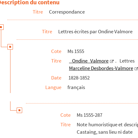
Description du contenu
tre à Maria Castaing datée du 16 avril 1846 et écrite de Paris
Titre
Correspondance
tre à Maria Castaing datée du 17 septembre 1852 et écrite de Saint-Den...
datée du 6 juin 1837 et écrite de Paris
Titre
Lettres écrites par Ondine Valmore
atée du 25 avril 1837 et écrite de Paris.
u ni date
Cote
Ms 1555
s, sans lieu ni date
Titre
Ondine Valmore
. Lettres
ère datée du 5 mai 1852 et écrite de Paris.
Marceline Desbordes-Valmore
 datée du 6 janvier 1843 et écrite de Londres
Date
1828-1852
te, et écrite de Londres
Langue
français
datée du 3 juillet 1842 et écrite de Londres
 datée de 1843 et écrite de Londres
u ni date
Cote
Ms 1555-287
u ni date
Titre
Note humoristique et descrip
Castaing, sans lieu ni date
 sans lieu ni date