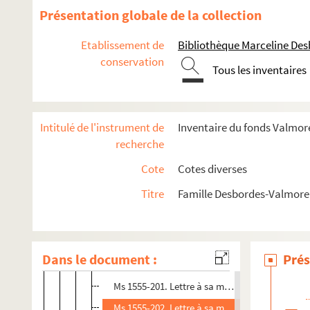
Ms 1555-188. Lettre à sa mère Marceline à Paris
Présentation globale de la collection
Ms 1555-189. Lettre à sa mère, sans lieu ni dat
Etablissement de
Bibliothèque Marceline De
Ms 1555-190. Lettre à sa mère Marceline datée
conservation
Tous les inventaires
Ms 1555-191. Lettre à sa mère Marceline , sans 
Ms 1555-192. Lettre à sa mère Marceline à Pari
Ms 1555-193. Lettre à sa mère Marceline, sans l
Intitulé de l'instrument de
Inventaire du fonds Valmore
Ms 1555-194. Lettre à sa mère Marceline datée 
recherche
Ms 1555-195. Lettre à sa mère Marceline, sans l
Cote
Cotes diverses
Ms 1555-196. Lettre à sa mère Marceline, sans l
Titre
Famille Desbordes-Valmore 
Ms 1555-197. Lettre à sa mère Marceline à Pari
Ms 1555-198. Lettre à sa mère Marceline datée
Ms 1555-199. Lettre à sa mère Marceline à Pari
Dans le document :
Prés
Ms 1555-200. Lettre à sa mère Marceline, sans 
Ms 1555-201. Lettre à sa mère Marceline datée
Ms 1555-202. Lettre à sa mère Marceline à Pari