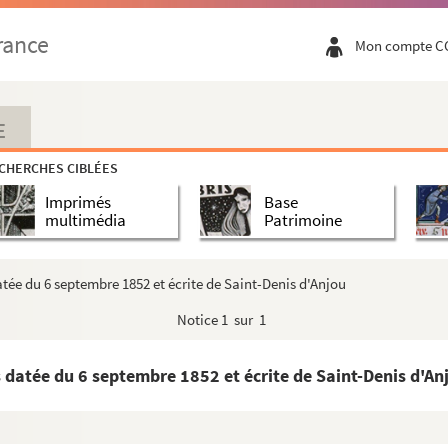
 du 5 août 1852
rance
Mon compte C
, datée du 17 juillet 1852
s datée de 1846
s datée de 1846
E
s, sans date
CHERCHES CIBLÉES
s, sans date
Imprimés
Base
s
multimédia
Patrimoine
s, sans date
, datée 21 août 1846 et écrite de Douai.
atée du 6 septembre 1852 et écrite de Saint-Denis d'Anjou
s
Notice
1 sur 1
s, datée de 1846
s, datée du 8 septembre 1844 et écrite de Tarare
 datée du 6 septembre 1852 et écrite de Saint-Denis d'An
e du 15 août 1851
s, sans date