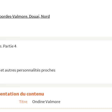
, datée du 15 avril 1851 et écrite de Saint-Denis d'Anjou
e
sbordes-Valmore. Douai, Nord
 de 1852
lieu ni date
s datée de 1846
ieu ni date
. Partie 4
du 8 octobre 1850 et écrite de Tarare
ieu ni date
ieu ni date
et autres personnalités proches
s, sans date
 du 16 septembre 1852
s, sans date
entation du contenu
date et écrite de Saint-Denis d'Anjou
Titre
Ondine Valmore
 du 16 septembre 1852 et écrite de Saint-Denis d'Anjou
s datée du 6 septembre 1852 et écrite de Saint-Denis d'Anjou