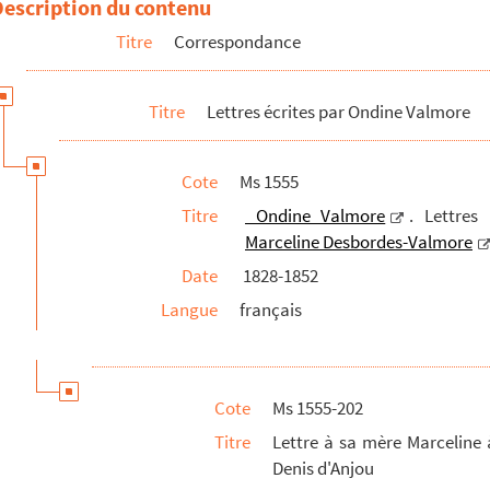
Description du contenu
 du 28 septembre 1850 et écrite de Lyon
Titre
Correspondance
s, sans date
ieu ni date
Titre
Lettres écrites par Ondine Valmore
s, sans date
s
Cote
Ms 1555
is datée vraisemblablement de 1846
Titre
Ondine Valmore
. Lettres
is datée du 21 septembre 1847
Marceline Desbordes-Valmore
 d'octobre 1847
Date
1828-1852
 , datée du 23 août 1850 et écrite de Tarare
Langue
français
s, sans date
s, datée du 11 octobre 1847
du 29 juillet 1847
Cote
Ms 1555-202
, sans lieu ni date
Titre
Lettre à sa mère Marceline 
Denis d'Anjou
s, datée de 1852