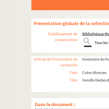
Ms 1555-130. Lettre à sa mère Mar
Ms 1555-131. Lettre à sa mère Ma
Ms 1555-132. Lettre à sa mère Mar
Présentation globale de la collecti
Ms 1555-133. Lettre à sa mère Ma
Ms 1555-134. Lettre à sa mère Mar
Etablissement de
Bibliothèque M
Ms 1555-135. Lettre à sa mère Mar
conservation
Tous les
Ms 1555-136. Lettre à sa mère Mar
Ms 1555-137. Lettre à sa mère Mar
Intitulé de l'instrument de
Inventaire du f
Ms 1555-138. Lettre à sa mère Ma
recherche
Ms 1555-139. Lettre à sa mère dat
Cote
Cotes diverses
Ms 1555-140. Lettre à sa mère Mar
Titre
Famille Desbord
Ms 1555-141. Lettre à sa mère Mar
Ms 1555-142. Lettre à sa mère Mar
Ms 1555-143. Lettre à sa mère Mar
Dans le document :
Ms 1555-144. Lettre à sa mère Mar