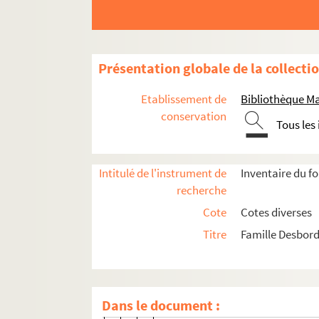
Ms 1555-116. Lettre à sa mère Mar
Ms 1555-117. Lettre à sa mère Ma
Ms 1555-118. Lettre à sa mère Mar
Présentation globale de la collecti
Ms 1555-119. Lettre à sa mère Mar
Ms 1555-120. Lettre à sa mère Ma
Etablissement de
Bibliothèque M
Ms 1555-121. Lettre à sa mère Mar
conservation
Tous les
Ms 1555-122. Lettre à sa mère Mar
Ms 1555-123. Lettre à sa mère Mar
Intitulé de l'instrument de
Inventaire du f
Ms 1555-124. Lettre à sa mère Ma
recherche
Ms 1555-125. Lettre à sa mère m
Cote
Cotes diverses
Ms 1555-126. Lettre à sa mère Mar
Titre
Famille Desbord
Ms 1555-127. Lettre à sa mère à P
Ms 1555-128. Lettre à sa mère Mar
Ms 1555-129. Lettre à sa mère Mar
Dans le document :
Ms 1555-130. Lettre à sa mère Mar