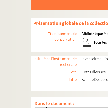
Ms 1479-139. Lettre d'Ondine Valmor
Ms 1542-1-89. Copie de lettre d'Etie
Ms 1553-5-1280. Copie de lettre d'O
Présentation globale de la collecti
Ms 1555. Ondine Valmore. Lettres au
Etablissement de
Bibliothèque M
Ms 1555-1. Lettre à sa mère Marc
conservation
Tous les
Ms 1555-2. Lettre à sa mère Marc
Ms 1555-3. Lettre à sa mère Marcel
Intitulé de l'instrument de
Inventaire du f
Ms 1555-4. Lettre à sa mère Marce
recherche
Ms 1555-5. Lettre à sa mère Marc
Cote
Cotes diverses
Ms 1555-6. Lettre à sa mère Marce
Titre
Famille Desbord
Ms 1555-7. Lettre à sa mère Marc
Ms 1555-8. Lettre à sa mère Marc
Ms 1555-9. Lettre à sa mère Marc
Dans le document :
Ms 1555-10. Lettre à sa mère Marc