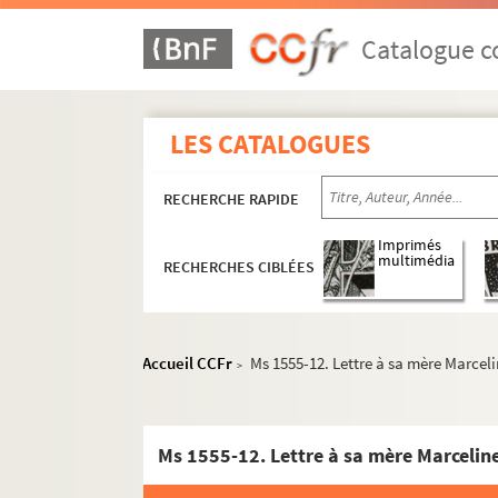
Catalogue co
LES CATALOGUES
RECHERCHE RAPIDE
Imprimés
multimédia
RECHERCHES CIBLÉES
Prosper Valmore
Hippolyte Valmore
Accueil CCFr
Ms 1555-12. Lettre à sa mère Marceli
>
Ondine Valmore
Oeuvres
Correspondance
Lettres écrites par Ondine Valmore