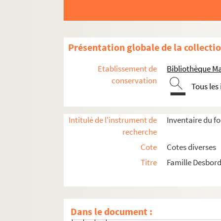
Lettres écrites par Ondine Valmore
Ms 1479-139. Lettre d'Ondine Valmor
Ms 1542-1-89. Copie de lettre d'Etie
Présentation globale de la collecti
Ms 1553-5-1280. Copie de lettre d'O
Etablissement de
Bibliothèque M
Ms 1555. Ondine Valmore. Lettres au
conservation
Tous les
Ms 1555-1. Lettre à sa mère Marc
Ms 1555-2. Lettre à sa mère Marc
Intitulé de l'instrument de
Inventaire du f
Ms 1555-3. Lettre à sa mère Marcel
recherche
Ms 1555-4. Lettre à sa mère Marce
Cote
Cotes diverses
Ms 1555-5. Lettre à sa mère Marc
Titre
Famille Desbord
Ms 1555-6. Lettre à sa mère Marce
Ms 1555-7. Lettre à sa mère Marc
Ms 1555-8. Lettre à sa mère Marc
Dans le document :
Ms 1555-9. Lettre à sa mère Marc