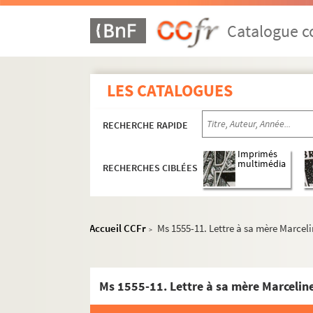
Catalogue co
LES CATALOGUES
RECHERCHE RAPIDE
Imprimés
multimédia
RECHERCHES CIBLÉES
Prosper Valmore
Accueil CCFr
Ms 1555-11. Lettre à sa mère Marcel
>
Hippolyte Valmore
Ondine Valmore
Oeuvres
Ms 1555-11. Lettre à sa mère Marcelin
Correspondance